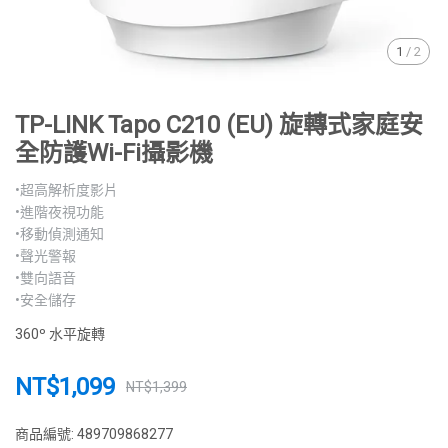
1
/
2
TP-LINK Tapo C210 (EU) 旋轉式家庭安
全防護Wi-Fi攝影機
•超高解析度影片
•進階夜視功能
•移動偵測通知
•聲光警報
•雙向語音
•安全儲存
360º 水平旋轉
NT$1,099
NT$1,399
商品編號:
489709868277