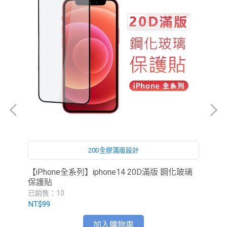
20D全膠滿版設計
【iPhone全系列】iphone14 20D滿版 鋼化玻璃
iP
保護貼
已銷售：10
已銷
NT$99
NT
加入購物車