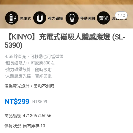
1
/
2
【KINYO】充電式磁吸人體感應燈 (SL-
5390)
•USB線直充，可移動也可當壁燈
•超長續航力，可感應800次
•強力磁鐵設計，隨時吸附
•人體感應光控，智能節電
溫馨黃光設計，柔和不刺眼
NT$299
NT$599
商品編號:
471305745056
供貨狀況:
尚有庫存 10