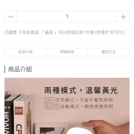
已銷售: 5 件
此商品 「 最高 」可以折抵紅利
10
點 (約等於
NT$10
)
商品介紹
規格說明
運送方式
商品介紹