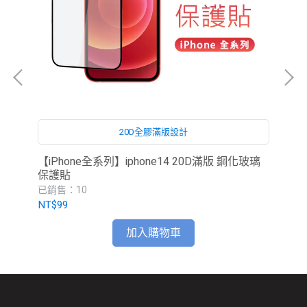
20D全膠滿版設計
【iPhone全系列】iphone14 20D滿版 鋼化玻璃
雷蛇
保護貼
已銷售：10
已
NT$99
NT
加入購物車