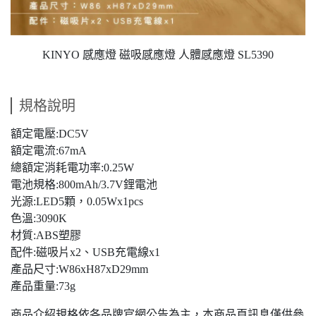
KINYO 感應燈 磁吸感應燈 人體感應燈 SL5390
規格說明
額定電壓:DC5V
額定電流:67mA
總額定消耗電功率:0.25W
電池規格:800mAh/3.7V鋰電池
光源:LED5顆，0.05Wx1pcs
色溫:3090K
材質:ABS塑膠
配件:磁吸片x2、USB充電線x1
產品尺寸:W86xH87xD29mm
產品重量:73g
商品介紹規格依各品牌官網公告為主，本商品頁訊息僅供參