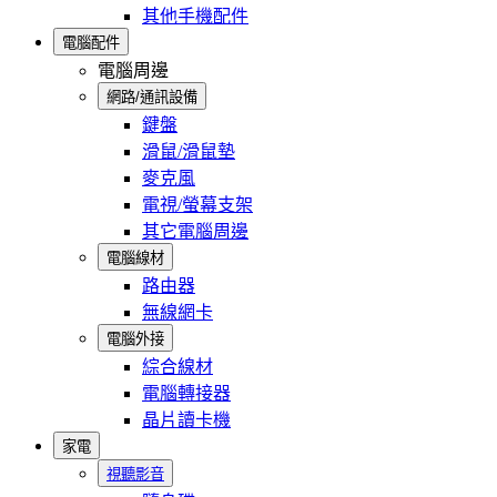
其他手機配件
電腦配件
電腦周邊
網路/通訊設備
鍵盤
滑鼠/滑鼠墊
麥克風
電視/螢幕支架
其它電腦周邊
電腦線材
路由器
無線網卡
電腦外接
綜合線材
電腦轉接器
晶片讀卡機
家電
視聽影音