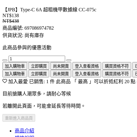
【JPB】Type-C 6A 超粗機甲數據線 CC-075c
NT$138
NT$438
商品編號:
697086974782
供貨狀況:
尚有庫存
此商品參與的優惠活動
加入購物車
立即購買
尚未開賣
登入查看資格
購買資格不符
加入購物車
立即購買
尚未開賣
登入查看資格
購買資格不符
加入最愛
已銷售: 1 件
此商品 「 最高 」可以折抵紅利
20
點
目前搶購人潮眾多，請耐心等候
若離開此頁面，可能會延長等待時間。
重新進入商品頁
商品介紹