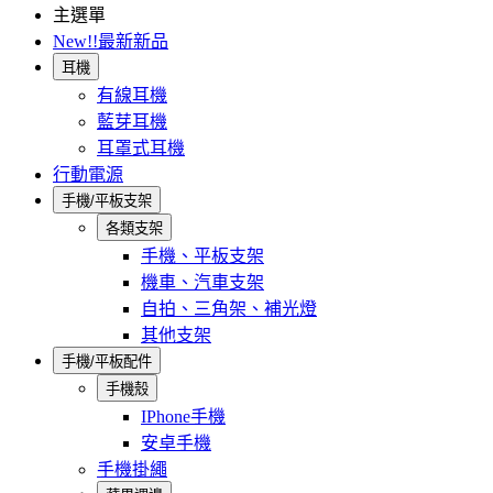
主選單
New!!最新新品
耳機
有線耳機
藍芽耳機
耳罩式耳機
行動電源
手機/平板支架
各類支架
手機、平板支架
機車、汽車支架
自拍、三角架、補光燈
其他支架
手機/平板配件
手機殼
IPhone手機
安卓手機
手機掛繩