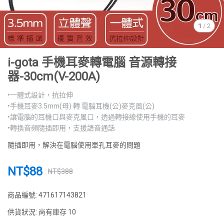
1
/
2
i-gota 手機耳麥轉電腦 音源轉接
器-30cm(V-200A)
•一體式設計，抗拉伸
•手機耳麥3.5mm(母) 轉 電腦耳機(公)麥克風(公)
•讓電腦的耳機口與麥克風口，透過轉接線使用手機的耳麥
•轉換音頻隨插即用，支援語音通話
隨插即用，解決在電腦使用單孔耳麥的問題
NT$88
NT$388
商品編號:
471617143821
供貨狀況:
尚有庫存 10