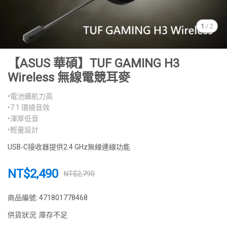
1
/
2
【ASUS 華碩】TUF GAMING H3
Wireless 無線電競耳麥
•電池續航力高
•7.1 環繞音效
•渾厚低音
•輕量設計
USB-C接收器提供2.4 GHz無線連線功能
NT$2,490
NT$2,790
商品編號:
471801778468
供貨狀況:
庫存不足