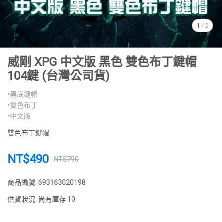
1
/
2
威剛 XPG 中文版 黑色 雙色布丁鍵帽
104鍵 (台灣公司貨)
•黑底鍵帽
•雙色布丁
•中文版
雙色布丁鍵帽
NT$490
NT$790
商品編號:
693163020198
供貨狀況:
尚有庫存 10