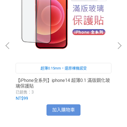
超薄0.15mm，還原裸機感受
護
【iPhone全系列】iphone14 超薄0.1 滿版鋼化玻
iP
璃保護貼
已銷售：3
已
NT$99
NT
加入購物車