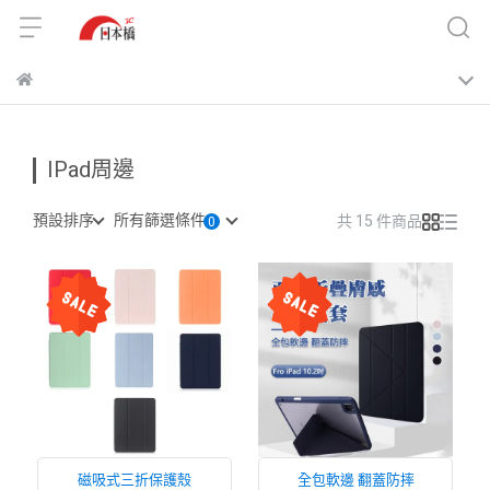
IPad周邊
預設排序
所有篩選條件
共 15 件商品
磁吸式三折保護殼
全包軟邊 翻蓋防摔