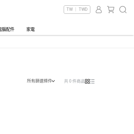
TW ｜ TWD
電腦配件
家電
所有篩選條件
共 0 件商品