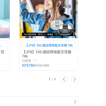
耳機
【JPB】ENC通話降噪藍牙耳機 T86
牙耳
【JPB】ENC通話降噪藍牙耳機
【Soundc
T86
放式真無
已銷售：1
已銷售：0
NT$790
NT$1,090
NT$3,490
1
/
4