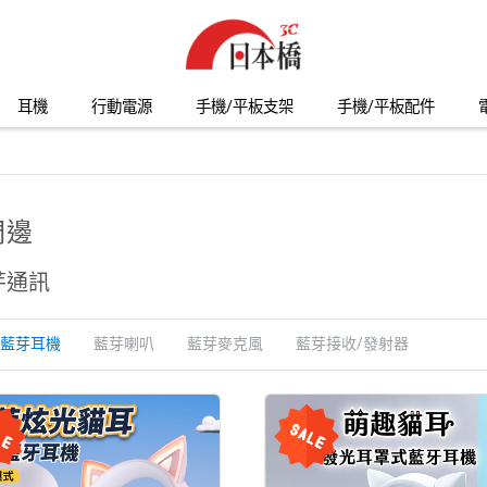
耳機
行動電源
手機/平板支架
手機/平板配件
周邊
芽通訊
藍芽耳機
藍芽喇叭
藍芽麥克風
藍芽接收/發射器