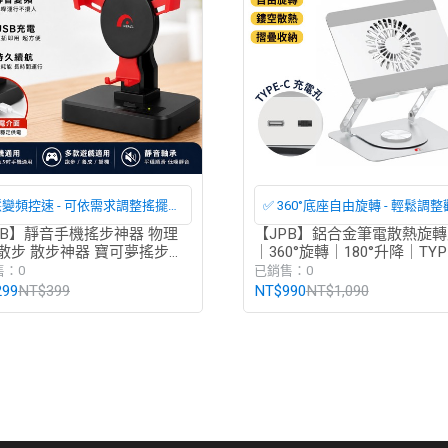
變頻控速 - 可依需求調整搖擺速
✅ 360°底座自由旋轉 - 輕鬆調
，模擬自然步行節奏，操作簡單
方向，多人討論、工作簡報更
PB】靜音手機搖步神器 物理
【JPB】鋁合金筆電散熱旋
散步 散步神器 寶可夢搖步器
｜360°旋轉｜180°升降｜TYP
敏搖步神器
供電 散熱支架 支架
售：0
已銷售：0
299
NT$399
NT$990
NT$1,090