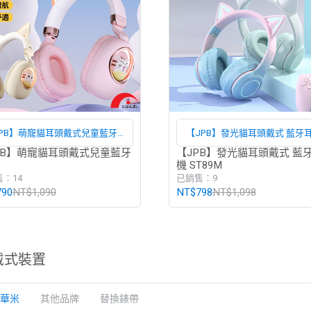
JPB】萌寵貓耳頭戴式兒童藍牙耳
【JPB】發光貓耳頭戴式 藍牙
機
ST89M
PB】萌寵貓耳頭戴式兒童藍牙
【JPB】發光貓耳頭戴式 藍
機 ST89M
：14
已銷售：9
790
NT$1,090
NT$798
NT$1,098
戴式裝置
華米
其他品牌
替換錶帶