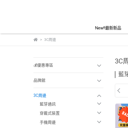
New!!最新新品
3C周邊
3C
💰優惠專區
藍
品牌館
3C周邊
藍芽通訊
穿戴式裝置
手機周邊