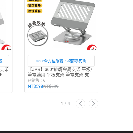
整觀看
360°全方位旋轉，視野零死角
36
方便
轉支架
【JPB】360°旋轉金屬支架 平板/
【JPB】
E-C
筆電適用 平板支架 筆電支架 支架
手機支架 
摺疊支架
已銷售：6
已銷售：47
NT$598
NT$699
NT$249
N
1
/
4