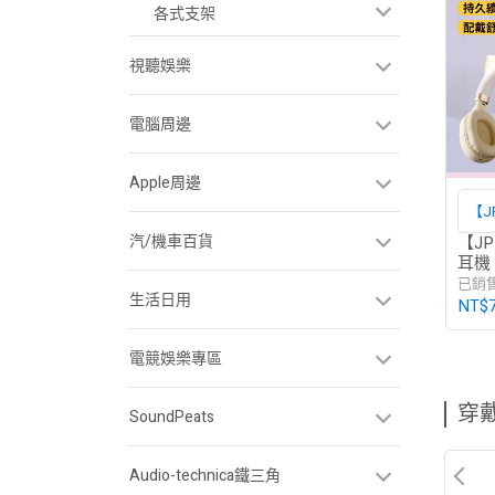
各式支架
視聽娛樂
電腦周邊
Apple周邊
【
汽/機車百貨
【J
耳機
已銷售
生活日用
NT$
電競娛樂專區
穿
SoundPeats
Audio-technica鐵三角