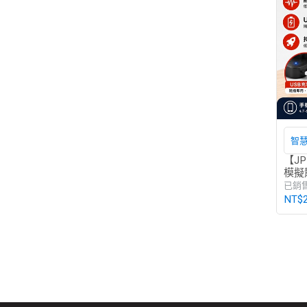
智慧
度
【J
模擬
皮克
已銷
NT$