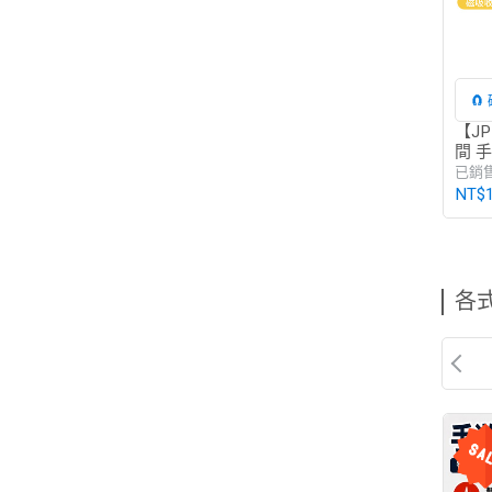
🧲
計
【J
間 
線 尼
已銷
NT$
各