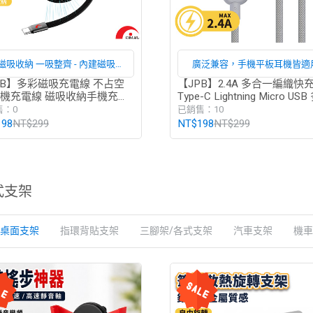
 磁吸收納 一吸整齊 - 內建磁吸設
廣泛兼容，手機平板耳機皆適
，使用後輕鬆吸附固定，不易打
PB】多彩磁吸充電線 不占空
【JPB】2.4A 多合一編織快
手機充電線 磁吸收納手機充電
Type-C Lightning Micro US
結、不易纏繞，收納快速又整潔
龍編織 抗拉扯 type-c充電線
一 編織線 快充線 充電線 數
售：0
已銷售：10
198
NT$299
NT$198
NT$299
式支架
桌面支架
指環背貼支架
三腳架/各式支架
汽車支架
機車