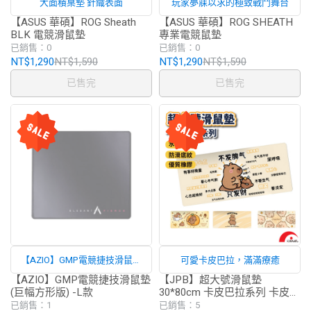
大面積桌墊 針織表面
玩家夢寐以求的極致戰鬥舞台
【ASUS 華碩】ROG Sheath
【ASUS 華碩】ROG SHEATH
BLK 電競滑鼠墊
專業電競鼠墊
已銷售：0
已銷售：0
NT$1,290
NT$1,590
NT$1,290
NT$1,590
已售完
已售完
【AZIO】GMP電競捷技滑鼠墊
可愛卡皮巴拉，滿滿療癒
(巨幅方形版) -L款
【AZIO】GMP電競捷技滑鼠墊
【JPB】超大號滑鼠墊
(巨幅方形版) -L款
30*80cm 卡皮巴拉系列 卡皮巴
拉 滑鼠墊 卡皮巴拉滑鼠墊
已銷售：1
已銷售：5