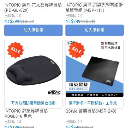
INTOPIC 廣鼎 花太郎護腕鼠墊
INTOPIC 廣鼎 飛碟光學有線滑
(PD-GL-029)
鼠鼠墊組 (MSP-111)
已銷售：0
已銷售：0
NT$299
NT$599
NT$249
NT$549
加入購物車
加入購物車
可有效預防腕骨隧道症後群
精準滑順，平穩移動，工作效率
UP！
INTOPIC 舒壓護腕鼠墊
QStyle 菁英鼠墊(MSP-240)
PDGL016 黑色
已銷售：3
已銷售：5
NT$188
NT$488
NT$99
NT$399