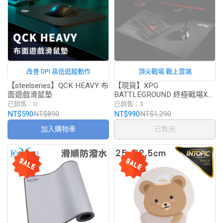
改善 DPI 高低追蹤動作
頂尖戰場 戰上雲端
【steelseries】QCK HEAVY 布
【現貨】XPG
面遊戲滑鼠墊
BATTLEGROUND 終極戰場XL
滑鼠墊 (台灣公司貨)
已銷售：0
已銷售：3
NT$590
NT$890
NT$990
NT$1,290
加入購物車
已售完