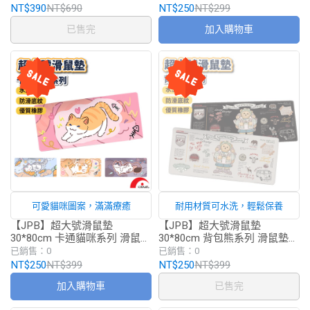
NT$390
NT$690
NT$250
NT$299
已售完
加入購物車
可愛貓咪圖案，滿滿療癒
耐用材質可水洗，輕鬆保養
【JPB】超大號滑鼠墊
【JPB】超大號滑鼠墊
30*80cm 卡通貓咪系列 滑鼠墊
30*80cm 背包熊系列 滑鼠墊
貓咪滑鼠墊
熊熊滑鼠墊
已銷售：0
已銷售：0
NT$250
NT$399
NT$250
NT$399
加入購物車
已售完