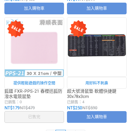
加入購物車
加入購物車
提供輕鬆遊戲的操作空間
用好料不刺鼻
狐鐳 FXR-PPS-21 春櫻迅狐防
超大號滑鼠墊 軟體快捷鍵
潑水電競鼠墊
30x78x3cm
已銷售：0
已銷售：4
NT$179
NT$479
NT$250
NT$590
已售完
加入購物車