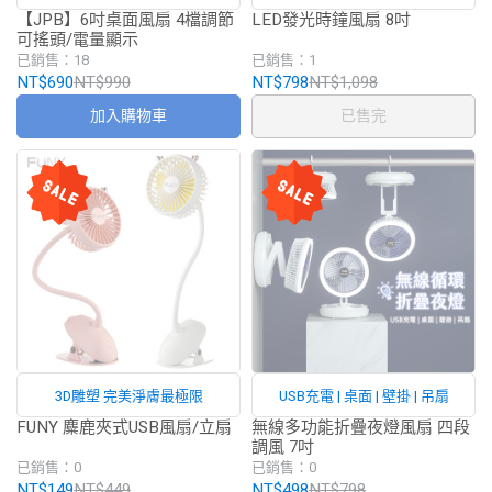
搖頭/電量顯示
【JPB】6吋桌面風扇 4檔調節
LED發光時鐘風扇 8吋
可搖頭/電量顯示
已銷售：18
已銷售：1
NT$690
NT$990
NT$798
NT$1,098
加入購物車
已售完
3D雕塑 完美淨膚最極限
USB充電 | 桌面 | 壁掛 | 吊扇
FUNY 麋鹿夾式USB風扇/立扇
無線多功能折疊夜燈風扇 四段
調風 7吋
已銷售：0
已銷售：0
NT$149
NT$449
NT$498
NT$798