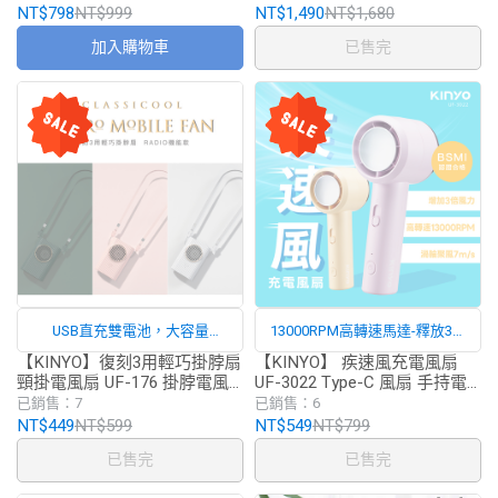
NT$798
NT$999
NT$1,490
NT$1,680
加入購物車
已售完
USB直充雙電池，大容量
13000RPM高轉速馬達-釋放3倍
2000mAh電池，超長續航7小時
風力
【KINYO】復刻3用輕巧掛脖扇
【KINYO】 疾速風充電風扇
頸掛電風扇 UF-176 掛脖電風
UF-3022 Type-C 風扇 手持電
扇 頸掛USB風扇 隨身風扇 行
風扇 手持風扇 小風扇 電風扇
已銷售：7
已銷售：6
動風扇
隨身扇
NT$449
NT$599
NT$549
NT$799
已售完
已售完