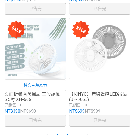
已售完
已售完
靜音三段風力
桌面折疊香薰風扇 三段調風
【KINYO】無線遙控LED吊扇
6.5吋 XH-666
(UF-7065)
已銷售：0
已銷售：0
NT$398
NT$698
NT$699
NT$999
已售完
已售完