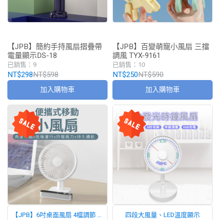
【JPB】簡約手持風扇摺疊帶
【JPB】百變萌寵小風扇 三擋
電量顯示DS-18
調風 TYX-9161
已銷售：9
已銷售：10
NT$298
NT$598
NT$250
NT$590
加入購物車
加入購物車
【JPB】6吋桌面風扇 4檔調節 可
四段大風量、LED溫度顯示