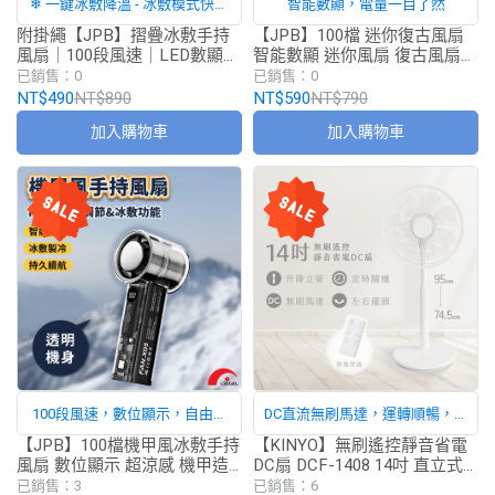
❄ 一鍵冰敷降溫 - 冰敷模式快速
智能數顯，電量一目了然
帶來沁涼感，炎熱天氣也能立即
附掛繩【JPB】摺疊冰敷手持
【JPB】100檔 迷你復古風扇
風扇｜100段風速｜LED數顯｜
智能數顯 迷你風扇 復古風扇
舒適降溫
Type-C充電 風扇
風扇
已銷售：0
已銷售：0
NT$490
NT$890
NT$590
NT$790
加入購物車
加入購物車
100段風速，數位顯示，自由調
DC直流無刷馬達，運轉順暢，靜
整
音省電
【JPB】100檔機甲風冰敷手持
【KINYO】無刷遙控靜音省電
風扇 數位顯示 超涼感 機甲造
DC扇 DCF-1408 14吋 直立式
型 機甲風扇 手持風扇 風扇
DC電風扇 電風扇 DC扇
已銷售：3
已銷售：6