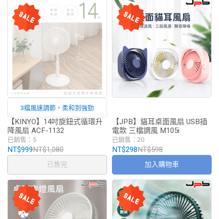
3檔風速調節，柔和到強勁
【KINYO】14吋旋鈕式循環升
【JPB】貓耳桌面風扇 USB插
降風扇 ACF-1132
電款 三檔調風 M105i
已銷售：5
已銷售：20
NT$999
NT$1,080
NT$298
NT$598
已售完
加入購物車