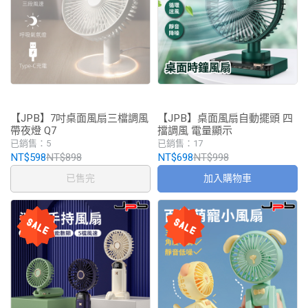
【JPB】7吋桌面風扇三檔調風
【JPB】桌面風扇自動擺頭 四
帶夜燈 Q7
擋調風 電量顯示
已銷售：5
已銷售：17
NT$598
NT$898
NT$698
NT$998
已售完
加入購物車