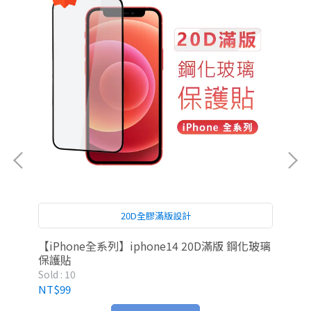
20D全膠滿版設計
【iPhone全系列】iphone14 20D滿版 鋼化玻璃
雅瀾
保護貼
Sold : 10
Sold
NT$99
NT