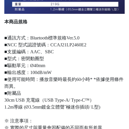
本商品規格
■通訊方式：Bluetooth標準規格Ver.5.0
■NCC 型式認證號碼：CCAJ21LP2460E2
■支援編碼：AAC、SBC
■型式：密閉動圈型
■驅動單元：Ø40mm
■輸出感度：100dB/mW
■使用可能時間：播放音樂時最長約60小時* *依據使用條件
而異。
■附屬品
30cm USB 充電線（USB Type-A/ Type-C™）
1.2m導線 (Ø3.5mm鍍金立體聲ˇ極迷你插頭/ L型)
※ 注意事項：
※ 實際的尺寸與重量會因配備的不同而有所差異