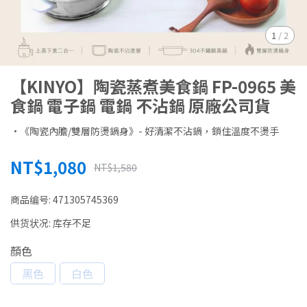
1
/
2
【KINYO】陶瓷蒸煮美食鍋 FP-0965 美
食鍋 電子鍋 電鍋 不沾鍋 原廠公司貨
•《陶瓷內膽/雙層防燙鍋身》- 好清潔不沾鍋，鎖住溫度不燙手
NT$1,080
NT$1,580
商品编号:
471305745369
供货状况:
库存不足
顏色
黑色
白色