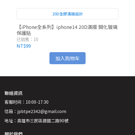
20D全膠滿版設計
【iPhone全系列】iphone14 20D滿版 鋼化玻璃
iP
保護貼
已销售：10
已
NT$99
NT
加入购物车
聯絡資訊
客服时间：10:00-17:30
信箱：jpbtpe2342@gmail.com
地址：高雄市三民區建國二路90號
關於我們