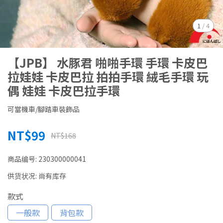
1
/
4
【JPB】 水豚君 啪啪手環 手環 卡皮巴
拉娃娃 卡皮巴拉 拍拍手環 絨毛手環 玩
偶 娃娃 卡皮巴拉手環
可當機車/腳踏車裝飾品
NT$99
NT$168
商品编号:
230300000041
供货状况:
尚有库存
款式
一般款
背包款