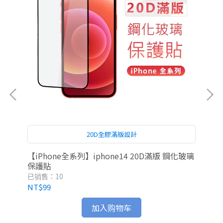
20D全膠滿版設計
【iPhone全系列】iphone14 20D滿版 鋼化玻璃
iP
保護貼
已销售：10
已销
NT$99
NT
加入购物车