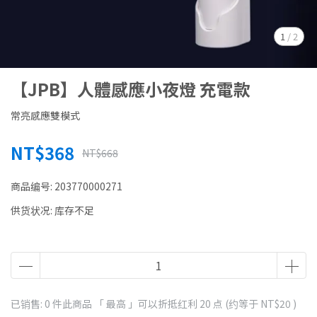
1
/
2
【JPB】人體感應小夜燈 充電款
常亮感應雙模式
NT$368
NT$668
商品编号:
203770000271
供货状况:
库存不足
已销售: 0 件
此商品 「 最高 」可以折抵红利
20
点 (约等于
NT$20
)