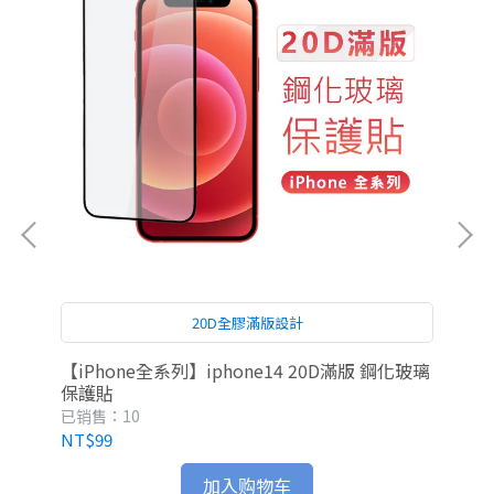
20D全膠滿版設計
【iPhone全系列】iphone14 20D滿版 鋼化玻璃
雅瀾
保護貼
已销售：10
已
NT$99
NT
加入购物车