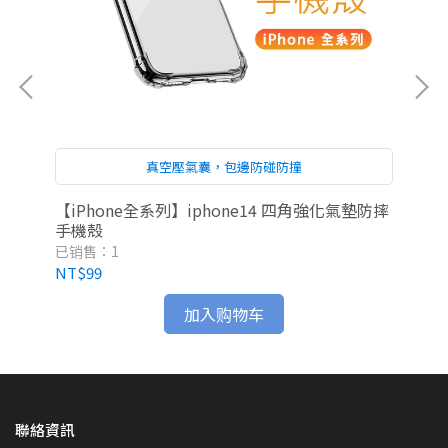
真空壓氣囊，包邊防碰防撞
套
【iPhone全系列】iphone14 四角強化氣墊防摔
【i
手機殼
保
已销售：1
已销
NT$99
NT
加入购物车
聯絡資訊