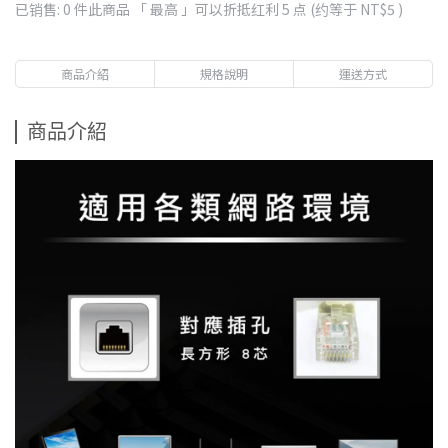
已销售: 0 件
此商品 「 最高 」可以折抵红利
5
点 (约等于
NT$5
)
商品介紹
規格說明
運送方式
商品介紹