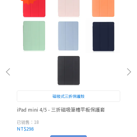
磁吸式三折保護殼
iPad mini 4/5 - 三折磁吸筆槽平板保護套
iP
已销售：18
已
NT$298
NT