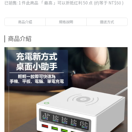
已销售: 1 件
此商品 「 最高 」可以折抵红利
50
点 (约等于
NT$50
)
商品介紹
規格說明
運送方式
商品介紹