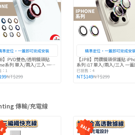
精準定位，一蓋即可完成安裝
精準定位，一蓋即可完成安
PB】PVD雙色/透明鏡頭貼
【JPB】閃鑽鏡頭保護貼 iPho
one系列 單入/兩入/三入 一蓋
系列 i17 單入/兩入/三入 一
 手機鏡頭貼 鏡頭保護貼 鏡頭
手機鏡頭貼 鏡頭保護貼 鏡頭
售：1
已销售：4
199
NT$299
NT$149
NT$299
ghting 傳輸/充電線