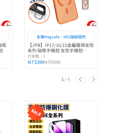
附
支援Magsafe，N52強磁吸附
支援M
磁吸
【JPB】IP17/16/15金屬鏡頭支架
【JPB】
殼
系列 磁吸手機殼 支架手機殼
手機殼 ma
magsafe 手機殼 保護殼 IP17
已销售：3
已销售：3
NT$399
NT$599
NT$450
N
1
/
4