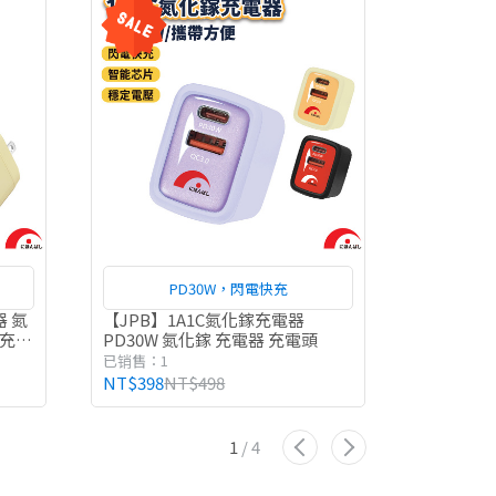
PD30W，閃電快充
Ap
器 氮
【JPB】1A1C氮化鎵充電器
【JPB】二
 充電
PD30W 氮化鎵 充電器 充電頭
攜磁吸式
磁吸充電
已销售：1
已销售：1
NT$398
NT$498
NT$298
N
1
/
4