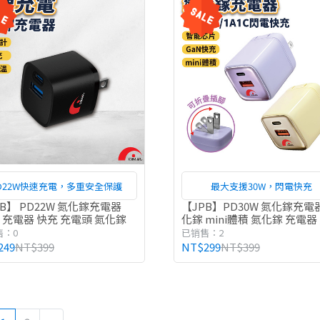
D22W快速充電，多重安全保護
最大支援30W，閃電快充
B】 PD22W 氮化鎵充電器
【JPB】PD30W 氮化鎵充電
C 充電器 快充 充電頭 氮化鎵
化鎵 mini體積 氮化鎵 充電器
頭
售：0
已销售：2
249
NT$399
NT$299
NT$399