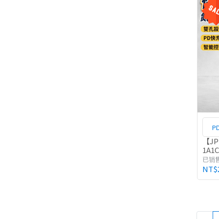
P
【JP
1A1
已销
NT$