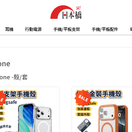
耳機
行動電源
手機/平板支架
手機/平板配件
one
hone -殼/套