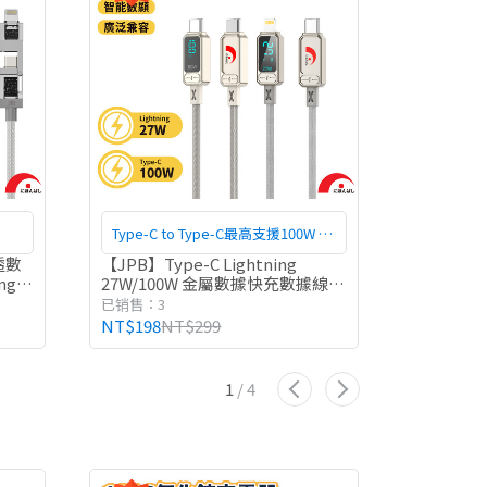
Type-C to Type-C最高支援100W PD
24
快充
透數
【JPB】Type-C Lightning
【JPB
ng
27W/100W 金屬數據快充數據線
Lightnin
快充線 充電線 數據線
甲線 數據
已销售：3
已销售：3
NT$198
NT$299
NT$249
N
1
/
4