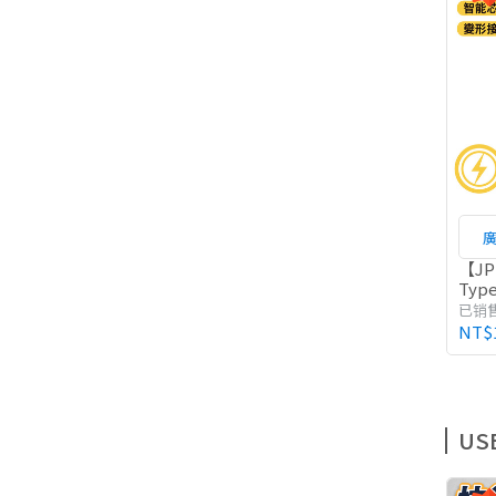
【J
Type
合一
已销售
NT$
US