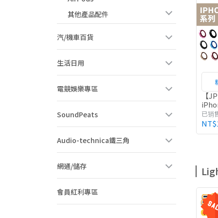
其他產品配件
汽/機車百貨
生活日用
電競娛樂專區
【J
iPh
即合
已销
SoundPeats
貼 17
NT$
Audio-technica鐵三角
網通/儲存
Li
會員紅利專區