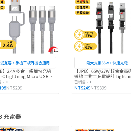
廣泛兼容，手機平板耳機皆適用
最大支援65W，快速充電
PB】2.4A 多合一編織快充線
【JPB】65W/27W 鋅合金高
-C Lightning Micro USB 多
據線 二對二充電設計 Lightni
 編織線 快充線 充電線 數據線
Type-C 充電線 數據線
：10
已销售：1
198
NT$299
NT$249
NT$399
B 充電器