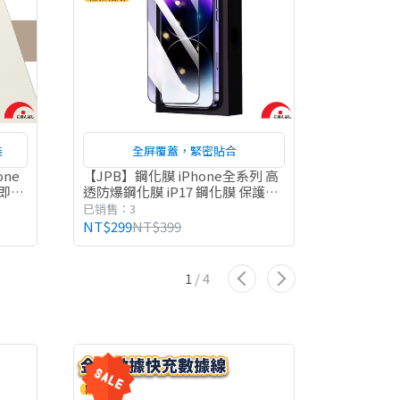
裝
全屏覆蓋，緊密貼合
日本旭
ne
【JPB】鋼化膜 iPhone全系列 高
【JPB】日
蓋即合
透防爆鋼化膜 iP17 鋼化膜 保護貼
版玻璃保護
貼
保護膜 玻璃貼
紋 透明滿版
已销售：3
已销售：0
NT$299
NT$399
NT$99
NT
1
/
4