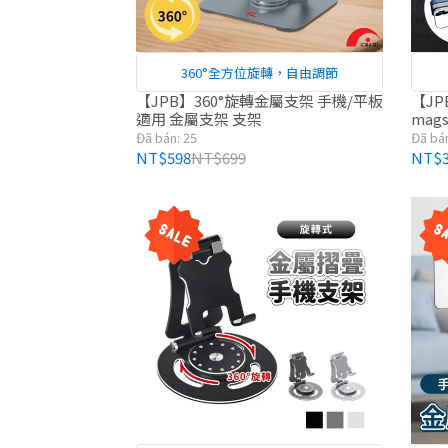
360°全方位旋轉，自由調節
【JPB】360°旋轉金屬支架 手機/平板
【JPB
適用 金屬支架 支架
mag
手機殼
Đã bán: 25
Đã bán
NT$598
NT$699
NT$3