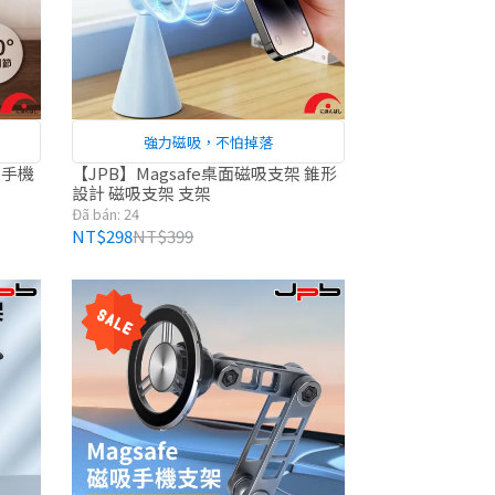
強力磁吸，不怕掉落
 手機
【JPB】Magsafe桌面磁吸支架 錐形
設計 磁吸支架 支架
Đã bán: 24
NT$298
NT$399