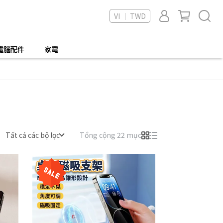
VI ｜ TWD
電腦配件
家電
Tất cả các bộ lọc
Tổng cộng 22 mục