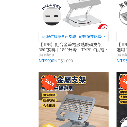
✅ 360°底座自由旋轉 - 輕鬆調整觀看方
向，多人討論、工作簡報更方便
【JPB】鋁合金筆電散熱旋轉支架｜
【JP
360°旋轉｜180°升降｜TYPE-C供電
適用
散熱支架 支架
架
Đã bán: 0
Đã bán
NT$990
NT$1.090
NT$5