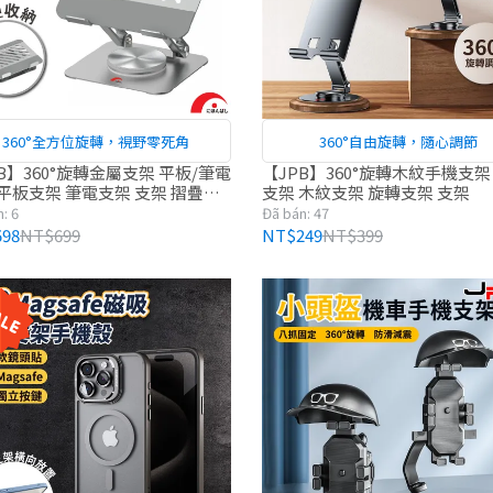
360°全方位旋轉，視野零死角
360°自由旋轉，隨心調節
B】360°旋轉金屬支架 平板/筆電
【JPB】360°旋轉木紋手機支架
 平板支架 筆電支架 支架 摺疊支
支架 木紋支架 旋轉支架 支架
: 6
Đã bán: 47
98
NT$699
NT$249
NT$399