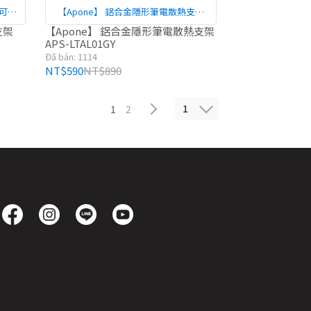
可調
【Apone】 鋁合金隱形筆電散熱支架
調整
APS-LTAL01GY
支架
【Apone】 鋁合金隱形筆電散熱支架
APS-LTAL01GY
Đã bán: 1114
NT$590
NT$890
1
1
2