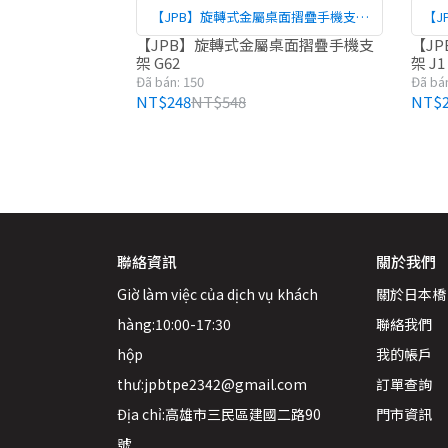
【JPB】旋轉式金屬桌面摺疊手機支架
【J
G62
【JPB】旋轉式金屬桌面摺疊手機支
【J
架 G62
架 J1
Đã bán: 150
Đã bán
NT$248
NT$548
NT$2
聯絡資訊
關於我們
Giờ làm việc của dịch vụ khách 
關於日本橋
hàng:10:00-17:30
聯絡我們
hộp 
我的帳戶
thư:jpbtpe2342@gmail.com
訂單查詢
Địa chỉ:高雄市三民區建國二路90
門市資訊
號