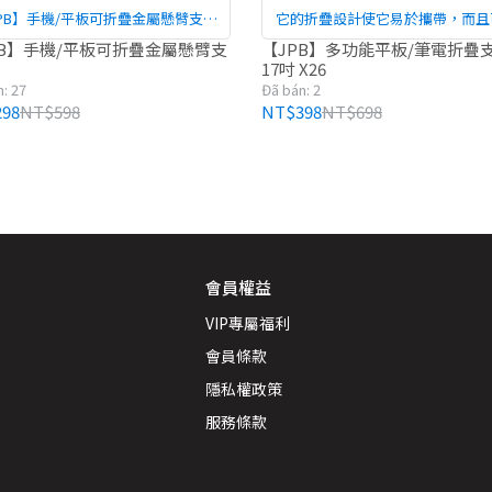
PB】手機/平板可折疊金屬懸臂支架
它的折疊設計使它易於攜帶，而且
J1
節的角度讓你可以根據自己的需求
PB】手機/平板可折疊金屬懸臂支
【JPB】多功能平板/筆電折疊
17吋 X26
平板/筆電的高度和角度。
: 27
Đã bán: 2
98
NT$598
NT$398
NT$698
會員權益
VIP專屬福利
會員條款
隱私權政策
服務條款