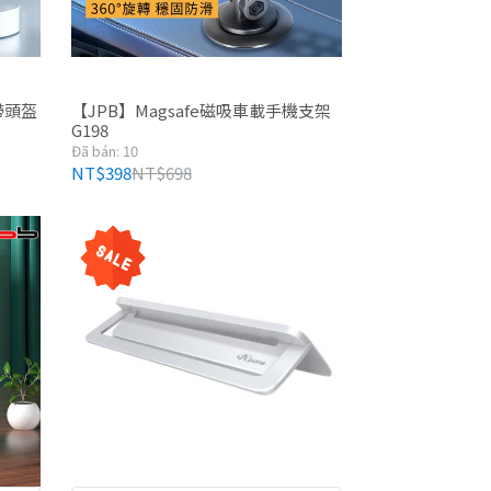
帶頭盔
【JPB】Magsafe磁吸車載手機支架
G198
Đã bán: 10
NT$398
NT$698