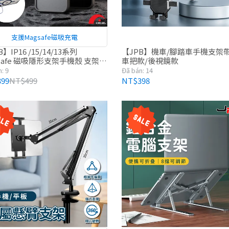
支援Magsafe磁吸充電
】IP16 /15/14/13系列
【JPB】機車/腳踏車手機支架
safe 磁吸隱形支架手機殼 支架
車把款/後視鏡款
 i16
: 9
Đã bán: 14
99
NT$499
NT$398