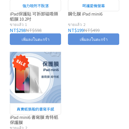
強力吸附不脫落
呵護愛機螢幕
iPad保護貼 可拆卸磁吸類
鋼化膜 iPad mini6
紙膜 10.2吋
ขายแล้ว: 1
ขายแล้ว: 2
NT$298
NT$598
NT$199
NT$499
เพิ่มลงในตะกร้า
เพิ่มลงในตะกร้า
真實紙張般的書寫手感
iPad mini6 書寫膜 肯特紙
保護膜
ขายแล้ว: 2