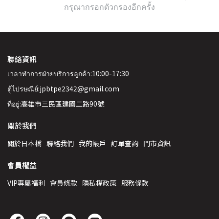
กรุณากรอกตัวกรองอีกครั้ง
聯絡資訊
เวลาทำการฝ่ายบริการลูกค้า:10:00-17:30
ตู้ไปรษณีย์:jpbtpe2342@gmail.com
ที่อยู่:高雄市三民區建國二路90號
關於我們
關於日本橋
聯絡我們
我的帳戶
訂單查詢
門市資訊
會員權益
VIP專屬福利
會員條款
隱私權政策
服務條款