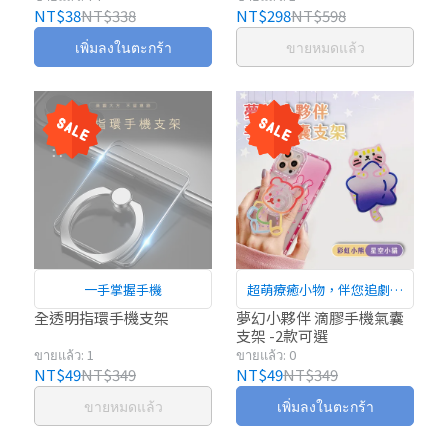
NT$38
NT$338
NT$298
NT$598
เพิ่มลงในตะกร้า
ขายหมดแล้ว
一手掌握手機
超萌療癒小物，伴您追劇一
整天
全透明指環手機支架
夢幻小夥伴 滴膠手機氣囊
支架 -2款可選
ขายแล้ว: 1
ขายแล้ว: 0
NT$49
NT$349
NT$49
NT$349
ขายหมดแล้ว
เพิ่มลงในตะกร้า