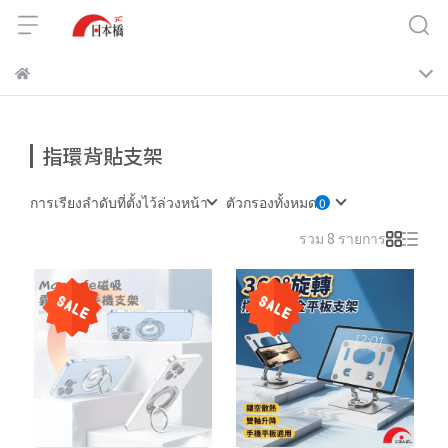
指環背貼支架
การเรียงลำดับที่ตั้งไว้ล่วงหน้า
ตัวกรองทั้งหมด
รวม 8 รายการ