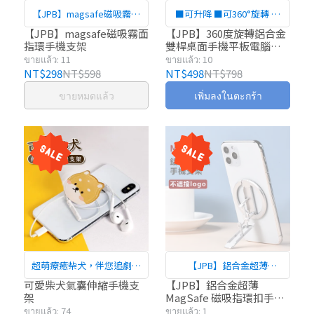
【JPB】magsafe磁吸霧面
■可升降 ■可360°旋轉 ■
指環手機支架
鋁合金支架承重力強
【JPB】magsafe磁吸霧面
【JPB】360度旋轉鋁合金
指環手機支架
雙桿桌面手機平板電腦支
架
ขายแล้ว: 11
ขายแล้ว: 10
NT$298
NT$598
NT$498
NT$798
ขายหมดแล้ว
เพิ่มลงในตะกร้า
超萌療癒柴犬，伴您追劇一
【JPB】鋁合金超薄
整天
MagSafe 磁吸指環扣手機支
可愛柴犬氣囊伸縮手機支
【JPB】鋁合金超薄
架
MagSafe 磁吸指環扣手機
架
支架
ขายแล้ว: 74
ขายแล้ว: 1