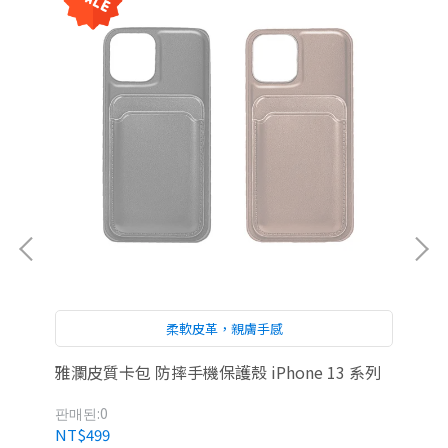
柔軟皮革，親膚手感
護套
雅瀾皮質卡包 防摔手機保護殼 iPhone 13 系列
iP
판매된:0
판매
NT$499
NT