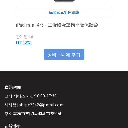
磁吸式三折保護殼
套
iPad mini 4/5 - 三折磁吸筆槽平板保護套
【i
化
판매된:18
판매
NT$298
NT
장바구니에 추가
聯絡資訊
고객 서비스 시간:10:00-17:30
사서함:jpbtpe2342@gmail.com
주소:高雄市三民區建國二路90號
關於我們