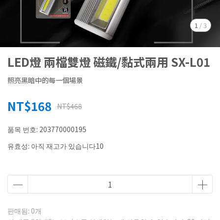
1
/
3
LED燈 兩檔雙燈 磁鐵/黏式兩用 SX-L01
照亮黑暗中的每一個場景
NT$168
NT$468
품목 번호:
203770000195
유효성:
아직 재고가 있습니다10
판매됨: 0개