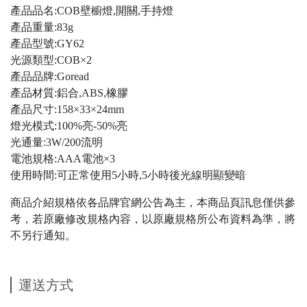
產品品名:COB壁櫥燈,開關,手持燈
產品重量:83g
產品型號:GY62
光源類型:COB×2
產品品牌:Goread
產品材質:鋁合,ABS,橡膠
產品尺寸:158×33×24mm
燈光模式:100%亮-50%亮
光通量:3W/200流明
電池規格:AAA電池×3
使用時間:可正常使用5小時,5小時後光線明顯變暗
商品介紹規格依各品牌官網公告為主，本商品頁訊息僅供參
考，若原廠修改規格內容，以原廠規格所公布資料為準，將
不另行通知。
運送方式