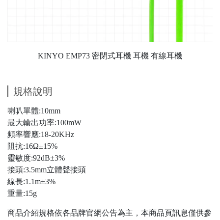
KINYO EMP73 密閉式耳機 耳機 有線耳機
規格說明
喇叭單體:10mm
最大輸出功率:100mW
頻率響應:18-20KHz
阻抗:16Ω±15%
靈敏度:92dB±3%
接頭:3.5mm立體聲接頭
線長:1.1m±3%
重量:15g
商品介紹規格依各品牌官網公告為主，本商品頁訊息僅供參