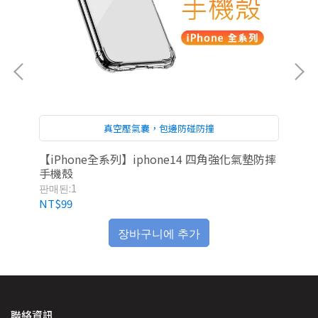
真空壓氣囊，包邊防碰防撞
【iPhone全系列】iphone14 四角強化氣墊防摔
雅瀾
手機殼
판매된:1
판매
NT$99
NT
장바구니에 추가
聯絡資訊