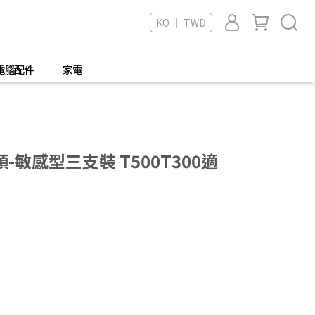
KO ｜ TWD
電腦配件
家電
敏感型三支裝 T500T300適