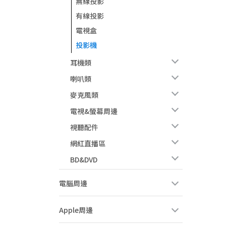
無線投影
有線投影
電視盒
投影機
耳機類
喇叭類
麥克風類
電視&螢幕周邊
視聽配件
網紅直播區
BD&DVD
電腦周邊
Apple周邊