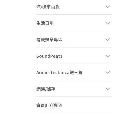
汽/機車百貨
生活日用
電競娛樂專區
SoundPeats
Audio-technica鐵三角
網通/儲存
會員紅利專區