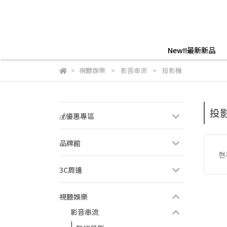
New!!最新新品
視聽娛樂
影音串流
投影機
投
💰優惠專區
品牌館
현
3C周邊
視聽娛樂
影音串流