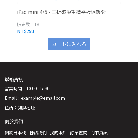
iPad mini 4/5 - 三折磁吸筆槽平板保護套
雅瀾
販売数：18
販
NT$298
NT
カートに入れる
聯絡資訊
営業時間：10:00-17:30
Email：example@email.com
住所：測試地址
關於我們
關於日本橋
聯絡我們
我的帳戶
訂單查詢
門市資訊