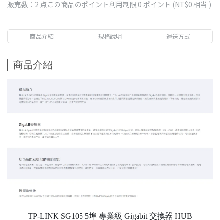
販売数：2 点
この商品のポイント利用制限
0
ポイント (
NT$0
相当 )
商品介紹
規格說明
運送方式
商品介紹
TP-LINK SG105 5埠 專業級 Gigabit 交換器 HUB