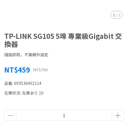
1
/
2
TP-LINK SG105 5埠 專業級Gigabit 交
換器
隨插即用，不需額外設定
NT$459
NT$759
品番:
693536402114
在庫状況:
在庫あり 10