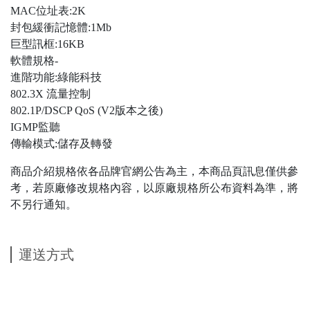
MAC位址表:2K
封包緩衝記憶體:1Mb
巨型訊框:16KB
軟體規格-
進階功能:綠能科技
802.3X 流量控制
802.1P/DSCP QoS (V2版本之後)
IGMP監聽
傳輸模式:儲存及轉發
商品介紹規格依各品牌官網公告為主，本商品頁訊息僅供參
考，若原廠修改規格內容，以原廠規格所公布資料為準，將
不另行通知。
運送方式