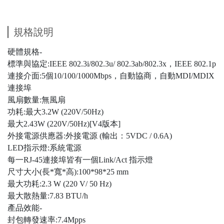
規格說明
硬體規格-
標準與協定:IEEE 802.3i/802.3u/ 802.3ab/802.3x，IEEE 802.1p
連接介面:5個10/100/1000Mbps，自動協商，自動MDI/MDIX
連接埠
風扇數量:無風扇
功耗:最大3.2W (220V/50Hz)
最大2.43W (220V/50Hz)[V4版本]
外接電源供應器:外接電源 (輸出：5VDC / 0.6A)
LED指示燈:系統電源
每一RJ-45連接埠皆有一個Link/Act 指示燈
尺寸大小(長*寬*高):100*98*25 mm
最大功耗:2.3 W (220 V/ 50 Hz)
最大散熱量:7.83 BTU/h
產品效能-
封包轉發速率:7.4Mpps