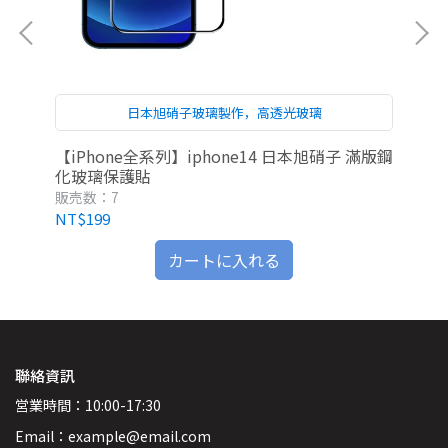
日本旭硝子玻璃製作，高透光玻璃
【iPhone全系列】iphone14 日本旭硝子 滿版鋼
iP
化玻璃保護貼
販売数：7
販
NT$199
NT
カートに入れる
聯絡資訊
営業時間：10:00-17:30
Email：example@email.com