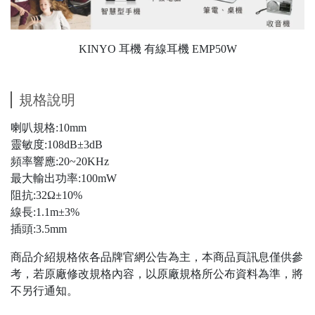
KINYO 耳機 有線耳機 EMP50W
規格說明
喇叭規格:10mm
靈敏度:108dB±3dB
頻率響應:20~20KHz
最大輸出功率:100mW
阻抗:32Ω±10%
線長:1.1m±3%
插頭:3.5mm
商品介紹規格依各品牌官網公告為主，本商品頁訊息僅供參
考，若原廠修改規格內容，以原廠規格所公布資料為準，將
不另行通知。