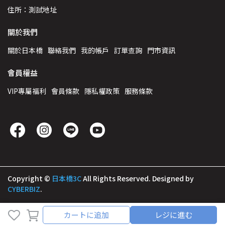
住所：測試地址
關於我們
關於日本橋
聯絡我們
我的帳戶
訂單查詢
門市資訊
會員權益
VIP專屬福利
會員條款
隱私權政策
服務條款
Copyright ©
日本橋3C
All Rights Reserved.
Designed by
CYBERBIZ
.
カートに追加
レジに進む