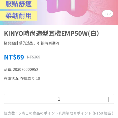
1
/
2
KINYO時尚造型耳機EMP50W(白）
極具設計感的造型，引領時尚潮流
NT$69
NT$369
品番:
203070000952
在庫状況:
在庫あり 10
販売数：5 点
この商品のポイント利用制限
0
ポイント (
NT$0
相当 )