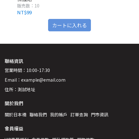
販売数：10
販売
NT$99
NT
カートに入れる
聯絡資訊
営業時間：10:00-17:30
Email：example@email.com
住所：測試地址
關於我們
關於日本橋
聯絡我們
我的帳戶
訂單查詢
門市資訊
會員權益