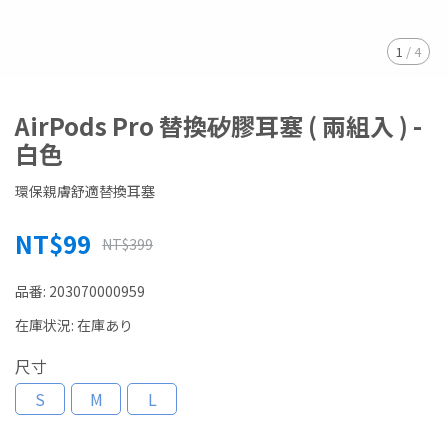
1
/
4
AirPods Pro 替換矽膠耳塞 ( 兩組入 ) -
白色
環保親膚舒適替換耳塞
NT$99
NT$399
品番:
203070000959
在庫状況:
在庫あり
尺寸
S
M
L