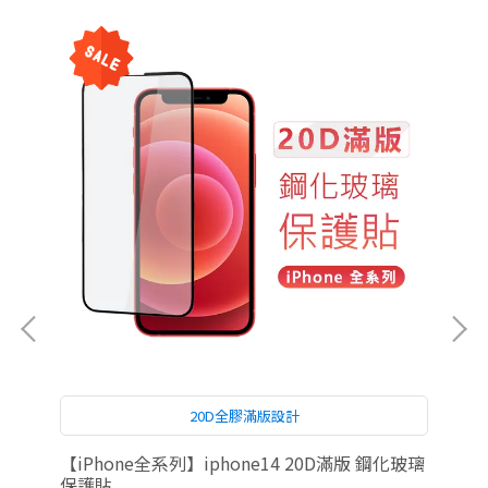
20D全膠滿版設計
鋼化
【iPhone全系列】iphone14 20D滿版 鋼化玻璃
iP
保護貼