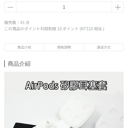
販売数：41 点
この商品のポイント利用制限
10
ポイント (
NT$10
相当 )
商品介紹
規格說明
運送方式
商品介紹