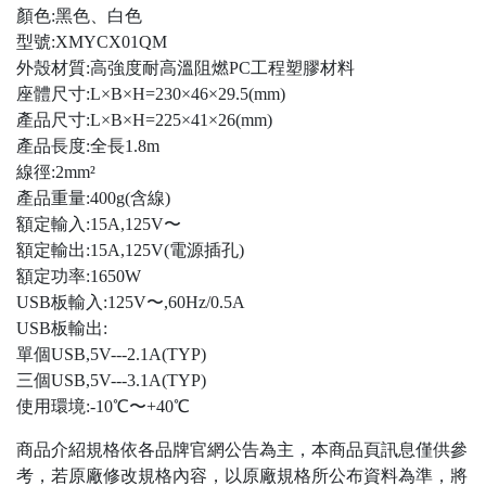
顏色:黑色、白色
型號:XMYCX01QM
外殼材質:高強度耐高溫阻燃PC工程塑膠材料
座體尺寸:L×B×H=230×46×29.5(mm)
產品尺寸:L×B×H=225×41×26(mm)
產品長度:全長1.8m
線徑:2mm²
產品重量:400g(含線)
額定輸入:15A,125V〜
額定輸出:15A,125V(電源插孔)
額定功率:1650W
USB板輸入:125V〜,60Hz/0.5A
USB板輸出:
單個USB,5V---2.1A(TYP)
三個USB,5V---3.1A(TYP)
使用環境:-10℃〜+40℃
商品介紹規格依各品牌官網公告為主，本商品頁訊息僅供參
考，若原廠修改規格內容，以原廠規格所公布資料為準，將