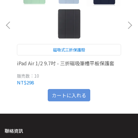
磁吸式三折保護殼
電競滑
iPad Air 1/2 9.7吋 - 三折磁吸筆槽平板保護套
iP
販売数：10
販
NT$298
NT
カートに入れる
聯絡資訊