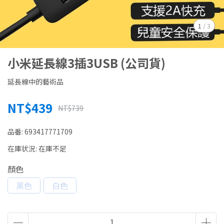
1
/
3
小米延長線3插3USB (公司貨)
延長線中的藝術品
NT$439
NT$739
品番:
693417771709
在庫状況:
在庫不足
顏色
黑色
白色