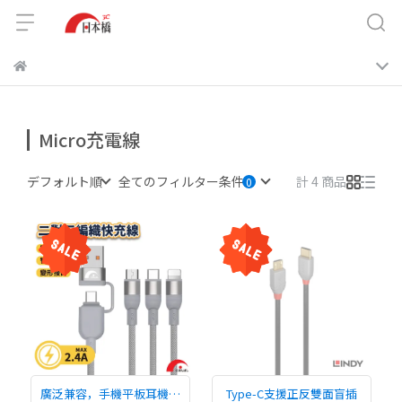
Micro充電線
デフォルト順
全てのフィルター条件
計 4 商品
廣泛兼容，手機平板耳機皆
Type-C支援正反雙面盲插