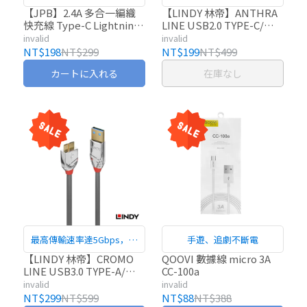
適用
【JPB】2.4A 多合一編織
【LINDY 林帝】ANTHRA
快充線 Type-C Lightning
LINE USB2.0 TYPE-C/公
Micro USB 多合一 編織線
TO MICRO-B/公 傳輸線
invalid
invalid
快充線 充電線 數據線
NT$198
NT$299
NT$199
NT$499
カートに入れる
在庫なし
最高傳輸速率達5Gbps，向
手遊、追劇不斷電
下相容USB 2.0/1.1規格
【LINDY 林帝】CROMO
QOOVI 數據線 micro 3A
LINE USB3.0 TYPE-A/公
CC-100a
TO MICRO-B/公 傳輸線
invalid
invalid
NT$299
NT$599
NT$88
NT$388