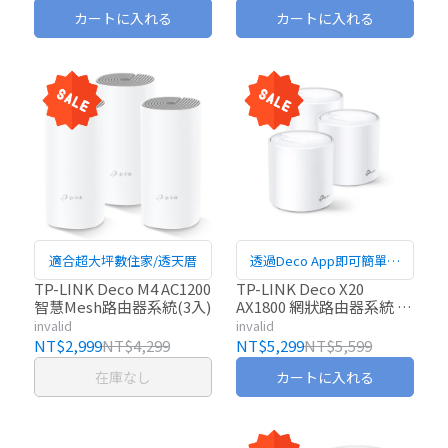
カートに入れる
カートに入れる
適合超大坪數住家/透天厝
透過Deco App即可簡單設
定使用
TP-LINK Deco M4 AC1200
TP-LINK Deco X20
智慧Mesh路由器系統(3入)
AX1800 網狀路由器系統 (3
入)
invalid
invalid
NT$2,999
NT$4,299
NT$5,299
NT$5,599
在庫なし
カートに入れる