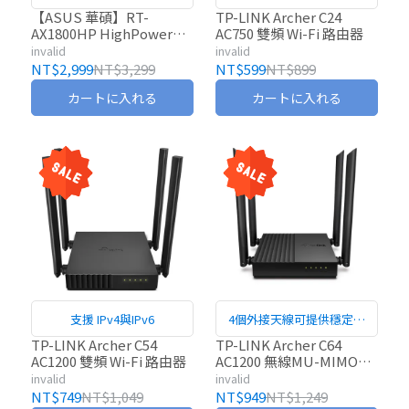
器
【ASUS 華碩】RT-
TP-LINK Archer C24
AX1800HP HighPower大
AC750 雙頻 Wi-Fi 路由器
天線無線分享器
invalid
invalid
NT$2,999
NT$3,299
NT$599
NT$899
カートに入れる
カートに入れる
支援 IPv4與IPv6
4個外接天線可提供穩定的
無線連接和最佳的覆蓋範圍
TP-LINK Archer C54
TP-LINK Archer C64
AC1200 雙頻 Wi-Fi 路由器
AC1200 無線MU-MIMO路
由器
invalid
invalid
NT$749
NT$1,049
NT$949
NT$1,249