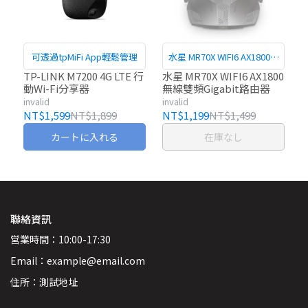
可透過tpMiFi App輕鬆管理
水星 MR70X WIFI6 AX1800無
線雙頻Gigabit路由器
TP-LINK M7200 4G LTE 行
水星 MR70X WIFI6 AX1800
動Wi-Fi分享器
無線雙頻Gigabit路由器
invalid
invalid
NT$1,599
NT$1,899
NT$1,199
NT$1,499
カートに入れる
在庫なし
聯絡資訊
営業時間：10:00-17:30
Email：example@email.com
住所：測試地址