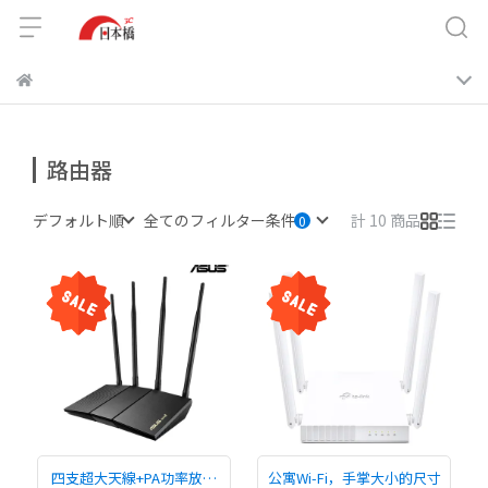
路由器
デフォルト順
全てのフィルター条件
計 10 商品
四支超大天線+PA功率放大
公寓Wi-Fi，手掌大小的尺寸