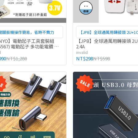
開關扳機操作簡易，省時不費力
【JPB】全球通萬用轉接頭 2U+1C 
INYO】電動起子工具套裝組
【JPB】全球通萬用轉接頭 2U
-5567) 電動起子 多功能電鑽 維
2.4A
具 原廠公司貨
d
invalid
990
NT$1,280
NT$298
NT$598