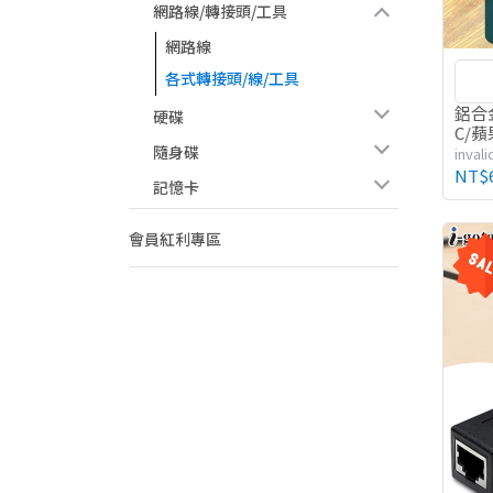
網路線/轉接頭/工具
網路線
各式轉接頭/線/工具
鋁合
硬碟
C/
隨身碟
invali
NT$
記憶卡
會員紅利專區