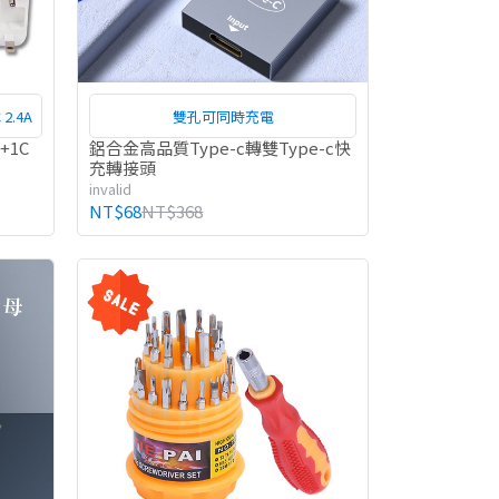
2.4A
雙孔可同時充電
+1C
鋁合金高品質Type-c轉雙Type-c快
充轉接頭
invalid
NT$68
NT$368