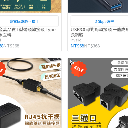
充電玩遊戲不擋手
5Gbps速率
金高品質 L型彎頭轉接頭 Type-
USB3.0 母對母轉接頭 一體成
蘋果互轉
長訊號
d
invalid
68
NT$368
NT$68
NT$368