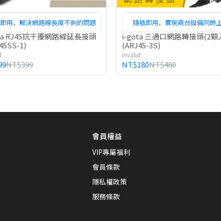
插即用，解決網路線長度不夠的問題
隨插即用，實現兩台設備同時
ota RJ45抗干擾網路線延長接頭
i-gota 三通口網路轉接頭(2顆
45SS-1)
(ARJ45-3S)
d
invalid
99
NT$399
NT$180
NT$480
會員權益
VIP專屬福利
會員條款
隱私權政策
服務條款