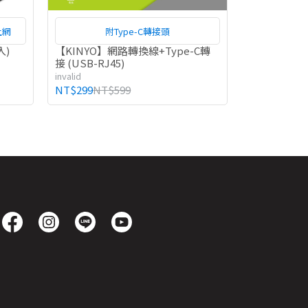
上網
附Type-C轉接頭
入)
【KINYO】網路轉換線+Type-C轉
接 (USB-RJ45)
invalid
NT$299
NT$599