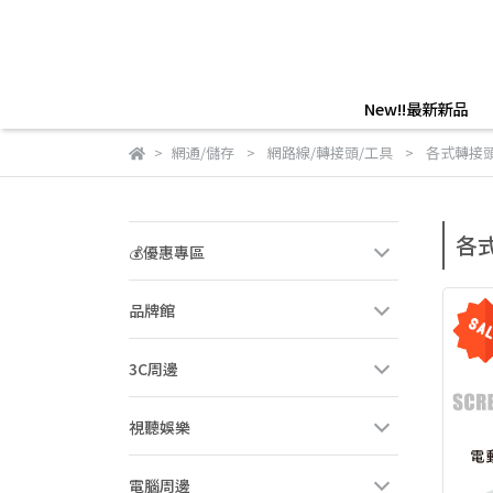
New!!最新新品
網通/儲存
網路線/轉接頭/工具
各式轉接頭
各
💰優惠專區
品牌館
3C周邊
視聽娛樂
電腦周邊