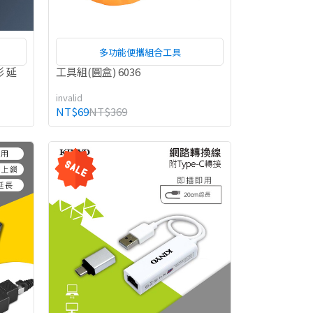
多功能便攜組合工具
形 延
工具組(圓盒) 6036
invalid
NT$69
NT$369