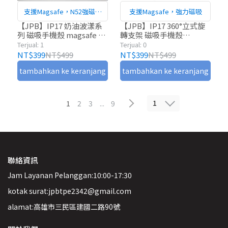
支援Magsafe，N52強磁吸
支援Magsafe，強力磁吸
附
【JPB】IP17 奶油波漾系
【JPB】IP17 360°立式旋
列 磁吸手機殼 magsafe 手
轉支架 磁吸手機殼
機殼 保護殼 IP17
magsafe 手機殼 保護殼 支
Terjual: 1
Terjual: 0
架 支架手機殼
NT$399
NT$499
NT$399
NT$499
tambahkan ke keranjang
tambahkan ke keranjang
1
1
2
3
...
9
聯絡資訊
Jam Layanan Pelanggan:10:00-17:30
kotak surat:jpbtpe2342@gmail.com
alamat:高雄市三民區建國二路90號