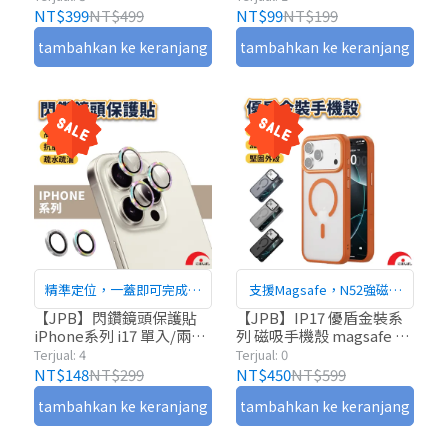
貼 鏡頭保護貼 鏡頭貼 17
NT$399
NT$499
NT$99
NT$199
tambahkan ke keranjang
tambahkan ke keranjang
精準定位，一蓋即可完成安
支援Magsafe，N52強磁吸
裝
附
【JPB】閃鑽鏡頭保護貼
【JPB】IP17 優盾金裝系
iPhone系列 i17 單入/兩入/
列 磁吸手機殼 magsafe 手
三入 一蓋即合 手機鏡頭貼
機殼 保護殼
Terjual: 4
Terjual: 0
鏡頭保護貼 鏡頭貼
NT$148
NT$299
NT$450
NT$599
tambahkan ke keranjang
tambahkan ke keranjang