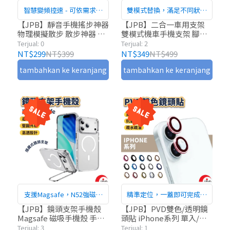
智慧變頻控速 - 可依需求調
雙模式替換，滿足不同狀況
整搖擺速度，模擬自然步行
需求
【JPB】靜音手機搖步神器
【JPB】二合一車用支架
物理模擬散步 散步神器 寶
雙模式機車手機支架 腳踏
節奏，操作簡單
可夢搖步器 皮克敏搖步神
車支架 防震機車支架 機車
Terjual: 0
Terjual: 2
器
支架 手機支架 車用支架 支
NT$299
NT$399
NT$349
NT$499
架
tambahkan ke keranjang
tambahkan ke keranjang
支援Magsafe，N52強磁吸
精準定位，一蓋即可完成安
附
裝
【JPB】鏡頭支架手機殼
【JPB】PVD雙色/透明鏡
Magsafe 磁吸手機殼 手機
頭貼 iPhone系列 單入/兩
殼 保護殼
入/三入 一蓋即合 手機鏡頭
Terjual: 3
Terjual: 1