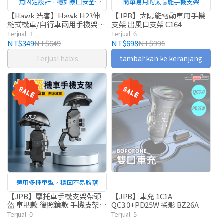
三角固定設計，穩如泰山安全第
簡單易用的太陽能手機支架
一
【Hawk 浩客】Hawk H23伸
【JPB】太陽能電動車用手機
縮式機車/自行車兩用手機架
支架 出風口支架 C164
(19-HCM230BK)
Terjual: 1
Terjual: 6
NT$349
NT$649
NT$698
NT$998
Terjual habis
tambahkan ke keranjang
適用多種車型，穩固不易脫落
【JPB】摩托車手機支架帶頭
【JPB】車充 1C1A
盔 車把款 後照鏡款 手機支架
QC3.0+PD25W 探影 BZ26A
支架
Terjual: 0
Terjual: 5