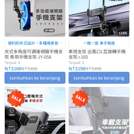
便利的夾式設計，多種場景皆適
一推一放 單手取放
用！
夾式多角度可調後視鏡手機支
車用支架 出風口L型旋轉手機
架 車用手機支架 JY-058
支架 c165
Terjual: 4
Terjual: 3
NT$168
NT$468
NT$198
NT$498
tambahkan ke keranjang
tambahkan ke keranjang