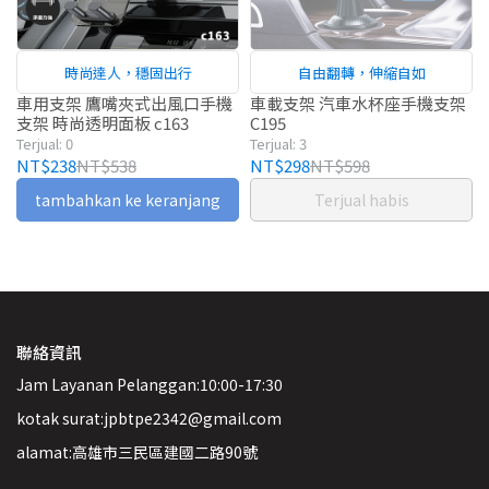
時尚達人，穩固出行
自由翻轉，伸縮自如
車用支架 鷹嘴夾式出風口手機
車載支架 汽車水杯座手機支架
支架 時尚透明面板 c163
C195
Terjual: 0
Terjual: 3
NT$238
NT$538
NT$298
NT$598
tambahkan ke keranjang
Terjual habis
聯絡資訊
Jam Layanan Pelanggan:10:00-17:30
kotak surat:jpbtpe2342@gmail.com
alamat:高雄市三民區建國二路90號