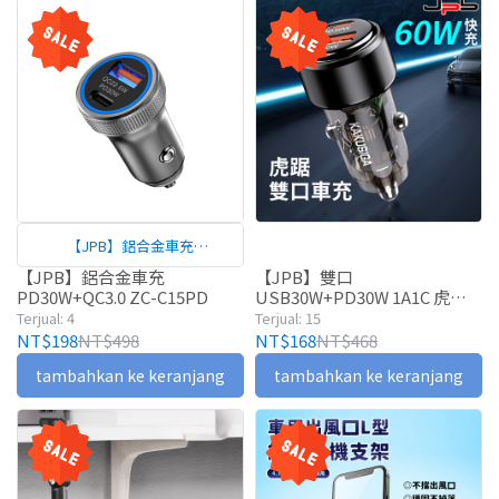
【JPB】鋁合金車充
PD30W+QC3.0 ZC-C15PD
【JPB】鋁合金車充
【JPB】雙口
PD30W+QC3.0 ZC-C15PD
USB30W+PD30W 1A1C 虎踞
系列 車充 KSC-1175
Terjual: 4
Terjual: 15
NT$198
NT$498
NT$168
NT$468
tambahkan ke keranjang
tambahkan ke keranjang