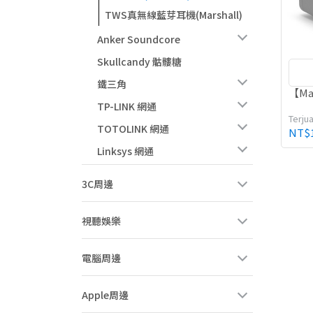
TWS真無線藍芽耳機(Marshall)
Anker Soundcore
Skullcandy 骷髏糖
鐵三角
【Mar
TP-LINK 網通
Terjua
TOTOLINK 網通
NT$1
Linksys 網通
3C周邊
視聽娛樂
電腦周邊
Apple周邊