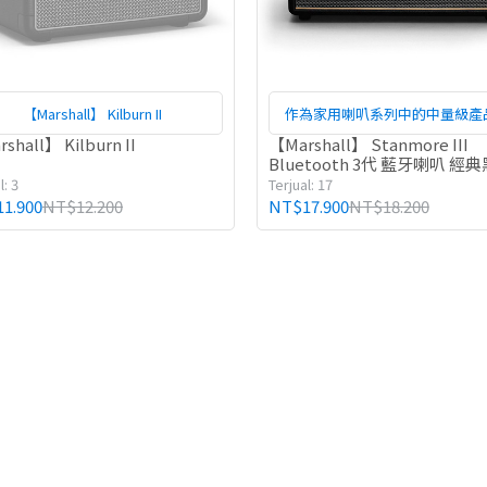
【Marshall】 Kilburn II
作為家用喇叭系列中的中量級產
StanmoreIII於家中任何房間大
shall】 Kilburn II
【Marshall】 Stanmore III
Bluetooth 3代 藍牙喇叭 經典
適配，帶來狂野響亮的Marshall
l: 3
Terjual: 17
StanmoreIII擁有比上一代更寬
1.900
NT$12.200
NT$17.900
NT$18.200
場，傳遞出了震撼感與空間感十
Marshall標誌性音效。