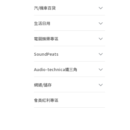
汽/機車百貨
生活日用
電競娛樂專區
SoundPeats
Audio-technica鐵三角
網通/儲存
會員紅利專區