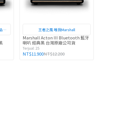
品，
王者之風 唯我Marshall
小均能
Marshall Acton III Bluetooth 藍牙
黑
喇叭 經典黑 台灣原廠公司貨
之聲。
Terjual: 25
廣的聲
NT$11.900
NT$12.200
足的