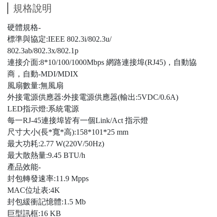
規格說明
硬體規格-
標準與協定:IEEE 802.3i/802.3u/
802.3ab/802.3x/802.1p
連接介面:8*10/100/1000Mbps 網路連接埠(RJ45)，自動協
商，自動-MDI/MDIX
風扇數量:無風扇
外接電源供應器:外接電源供應器(輸出:5VDC/0.6A)
LED指示燈:系統電源
每一RJ-45連接埠皆有一個Link/Act 指示燈
尺寸大小(長*寬*高):158*101*25 mm
最大功耗:2.77 W(220V/50Hz)
最大散熱量:9.45 BTU/h
產品效能-
封包轉發速率:11.9 Mpps
MAC位址表:4K
封包緩衝記憶體:1.5 Mb
巨型訊框:16 KB