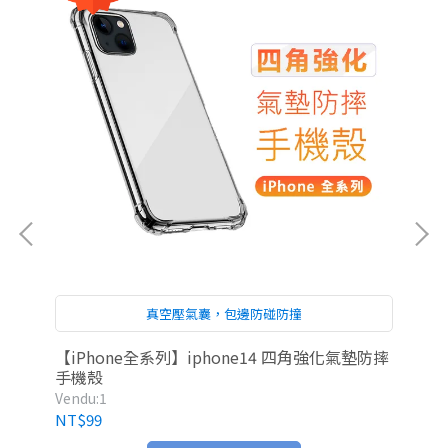
真空壓氣囊，包邊防碰防撞
系列
【iPhone全系列】iphone14 四角強化氣墊防摔
iP
手機殼
Vendu:1
Ven
NT$99
NT