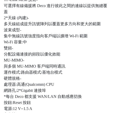
可選擇有線備援將 Deco 進行彼此之間的連線以提供無縫覆
蓋
2*天線 (內建)-
多天線組成提升訊號陣列以覆蓋更多方向和更大的範圍
波束成型-
集中無線訊號強度指向客戶端以擴增 Wi-Fi 範圍
Wi-Fi 容量:中
雙頻-
分配設備連接的頻段以優化效能
MU-MIMO-
與多個 MU-MIMO 客戶端同時通訊
運作模式:路由器模式/基地台模式
硬體規格-
處理器:高通(Qualcomm) CPU
網路孔:2*Gigabit 連接埠
*每台 Deco 都支援 WAN/LAN 自動感應切換
按鈕:Reset 按鈕
電源:12 V⎓1.5 A