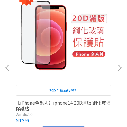
20D全膠滿版設計
【iPhone全系列】iphone14 20D滿版 鋼化玻璃
iP
保護貼
Vendu:10
Ven
NT$99
NT