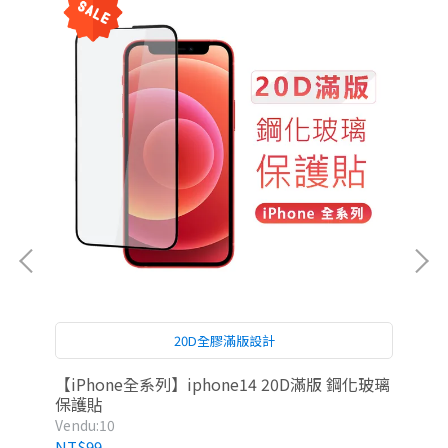
20D全膠滿版設計
【iPhone全系列】iphone14 20D滿版 鋼化玻璃
雅瀾
保護貼
Vendu:10
Ven
NT$99
NT