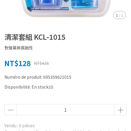
1
/
1
清潔套組 KCL-1015
對螢幕無腐蝕性
NT$128
NT$428
Numéro de produit:
695359621015
Disponibilité:
En stock10
Vendu : 0 pièces