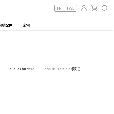
FR ｜ TWD
電腦配件
家電
Tous les filtres
Total de 0 articles