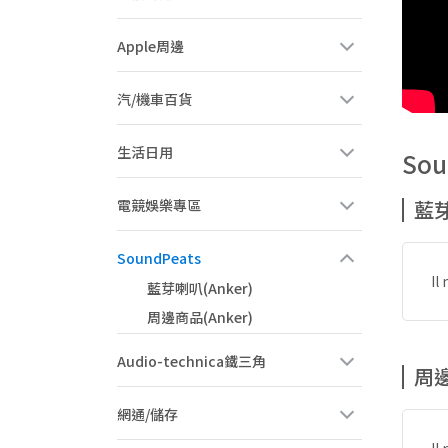
Apple周邊
汽/機車百貨
生活日用
Sou
電競娛樂專區
藍芽
SoundPeats
Il
藍芽喇叭(Anker)
周邊商品(Anker)
Audio-technica鐵三角
周邊
網通/儲存