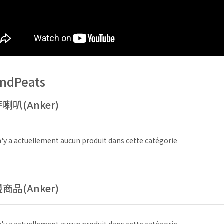
ndPeats
喇叭(Anker)
 n'y a actuellement aucun produit dans cette catégorie
商品(Anker)