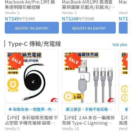
A2681(M2)/A2338/A2251/A22
Macbook Air/Pro 13吋 蘋
MacBook AIR13吋 高清螢
MacB
果透明隱形觸控膜
幕保護膜 抗藍光/抗眩光/護
89
眼 A2681(M2)
Vendu: 1
Vendu: 1
Vendu: 
NT$49
NT$349
NT$248
NT$548
NT$1
ajouter au panier
ajouter au panier
a
Type-C 傳輸/充電線
Voir plus
🧲 磁吸收納 一吸整齊 - 內建
廣泛兼容，手機平板耳機皆
最大
磁吸設計，使用後輕鬆吸附
適用
【JPB】多彩磁吸充電線 不
【JPB】2.4A 多合一編織快
【JPB
占空間 手機充電線 磁吸收
充線 Type-C Lightning
高透數
固定，不易打結、不易纏
納手機充電線 尼龍編織 抗
Micro USB 多合一 編織線
Light
Vendu: 0
Vendu: 10
Vendu: 