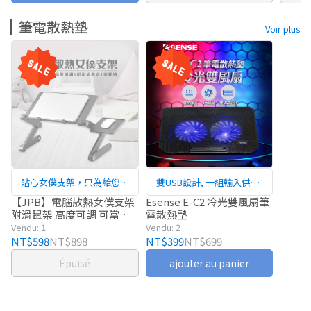
筆電散熱墊
Voir plus
貼心女僕支架，只為給您舒
雙USB設計, 一組輸入供電,
適角度
一組接其他裝置
【JPB】電腦散熱女僕支架
Esense E-C2 冷光雙風扇筆
附滑鼠架 高度可調 可當床
電散熱墊
邊桌 可收納
Vendu: 1
Vendu: 2
NT$598
NT$898
NT$399
NT$699
Épuisé
ajouter au panier