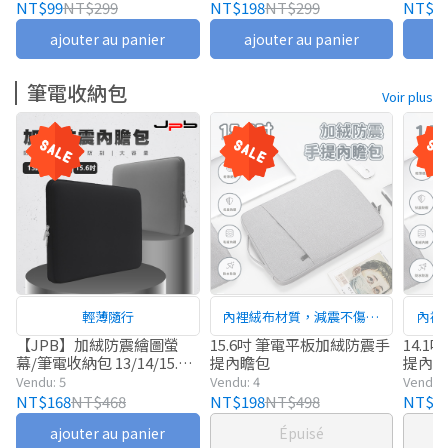
繞，收納快速又整潔
拉扯 type-c充電線
快充線 充電線 數據線
數據
NT$99
NT$299
NT$198
NT$299
NT$2
ajouter au panier
ajouter au panier
a
筆電收納包
Voir plus
輕薄隨行
內裡絨布材質，減震不傷機
內裡
身
【JPB】加絨防震繪圖螢
15.6吋 筆電平板加絨防震手
14.
幕/筆電收納包 13/14/15.6
提內瞻包
提內
吋
Vendu: 5
Vendu: 4
Vendu: 
NT$168
NT$468
NT$198
NT$498
NT$1
ajouter au panier
Épuisé