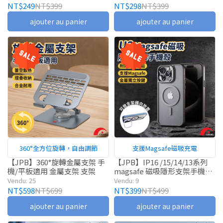
NT$249
NT$399
NT$298
NT$399
ajouter au panier
ajouter au panier
360°全方位旋轉，自由調節
支援Magsafe磁吸充電
【JPB】360°旋轉金屬支架 手
【JPB】IP16 /15/14/13系列
機/平板適用 金屬支架 支架
magsafe 磁吸隱形支架手機殼
支架 手機殼 i16
Vendu: 25
Vendu: 9
NT$598
NT$699
NT$399
NT$499
ajouter au panier
ajouter au panier