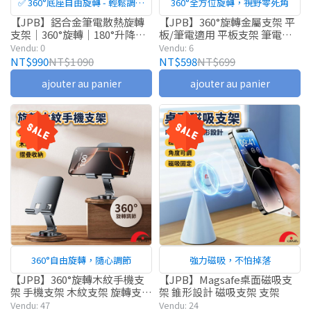
✅ 360°底座自由旋轉 - 輕鬆調整
360°全方位旋轉，視野零死角
觀看方向，多人討論、工作簡報
【JPB】鋁合金筆電散熱旋轉
【JPB】360°旋轉金屬支架 平
支架｜360°旋轉｜180°升降｜
板/筆電適用 平板支架 筆電支
更方便
TYPE-C供電 散熱支架 支架
架 支架 摺疊支架
Vendu: 0
Vendu: 6
NT$990
NT$1 090
NT$598
NT$699
ajouter au panier
ajouter au panier
360°自由旋轉，隨心調節
強力磁吸，不怕掉落
【JPB】360°旋轉木紋手機支
【JPB】Magsafe桌面磁吸支
架 手機支架 木紋支架 旋轉支架
架 錐形設計 磁吸支架 支架
支架
Vendu: 47
Vendu: 24