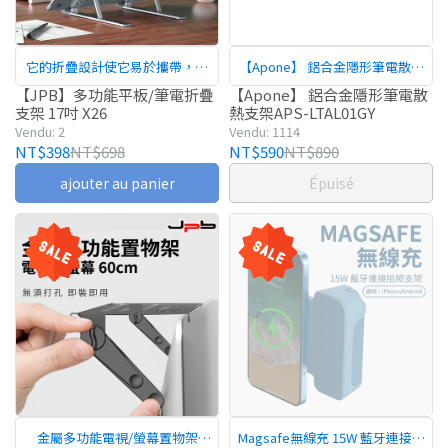
它的折疊設計使它易於攜帶，而
【Apone】 鋁合金隱形筆電散熱
且可調節的角度讓你可以根據自
支架APS-LTAL01GY
【JPB】多功能平板/筆電折疊
【Apone】 鋁合金隱形筆電散
支架 17吋 X26
熱支架APS-LTAL01GY
己的需求調整平板/筆電的高度和
Vendu: 2
Vendu: 1114
角度。
NT$398
NT$698
NT$590
NT$890
ajouter au panier
Épuisé
金屬多功能電視/螢幕置物架
Magsafe無線充 15W 藍牙連接拍