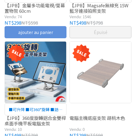
60cm
照支架
【JPB】金屬多功能電視/螢幕
【JPB】Magsafe無線充 15W
置物架 60cm
藍牙連接拍照支架
Vendu: 74
Vendu: 1546
NT$298
NT$598
NT$498
NT$798
ajouter au panier
Épuisé
■可升降 ■可360°旋轉 ■鋁合
金支架承重力強
【JPB】360度旋轉鋁合金雙桿
電腦主機底座支架 胡桃木色
桌面手機平板電腦支架
Vendu: 10
Vendu: 0
NT$498
NT$798
NT$298
NT$598