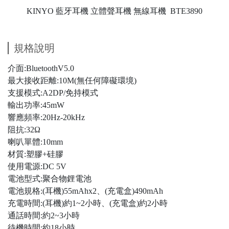
KINYO 藍牙耳機 立體聲耳機 無線耳機 BTE3890
規格說明
介面:BluetoothV5.0
最大接收距離:10M(無任何障礙環境)
支援模式:A2DP/免持模式
輸出功率:45mW
響應頻率:20Hz-20kHz
阻抗:32Ω
喇叭單體:10mm
材質:塑膠+硅膠
使用電源:DC 5V
電池型式:聚合物鋰電池
電池規格:(耳機)55mAhx2、(充電盒)490mAh
充電時間:(耳機)約1~2小時、(充電盒)約2小時
通話時間:約2~3小時
待機時間:約18小時