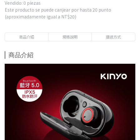
Vendido: 0 piezas
Este producto se puede canjear por hasta
20
punto
(aproximadamente igual a
NT$20
)
商品介紹
規格說明
運送方式
商品介紹