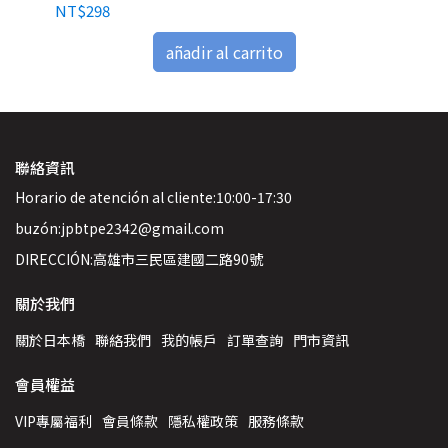
NT$298
NT
añadir al carrito
聯絡資訊
Horario de atención al cliente:10:00-17:30
buzón:jpbtpe2342@gmail.com
DIRECCIÓN:高雄市三民區建國二路90號
關於我們
關於日本橋
聯絡我們
我的帳戶
訂單查詢
門市資訊
會員權益
VIP專屬福利
會員條款
隱私權政策
服務條款