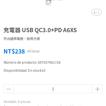
1
/
1
充電器 USB QC3.0+PD A6XS
符合國際電壓，旅用方便
NT$238
NT$538
Número de producto:
697037961728
Disponibilidad:
En stock10
Vendido: 0 piezas