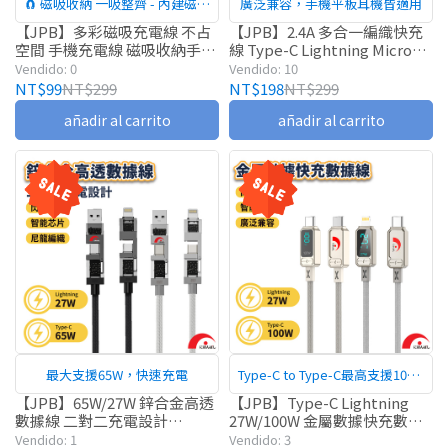
🧲 磁吸收納 一吸整齊 - 內建磁吸
廣泛兼容，手機平板耳機皆適用
設計，使用後輕鬆吸附固定，不
【JPB】多彩磁吸充電線 不占
【JPB】2.4A 多合一編織快充
空間 手機充電線 磁吸收納手機
線 Type-C Lightning Micro
易打結、不易纏繞，收納快速又
充電線 尼龍編織 抗拉扯 type-
USB 多合一 編織線 快充線 充
Vendido: 0
Vendido: 10
整潔
c充電線
電線 數據線
NT$99
NT$299
NT$198
NT$299
añadir al carrito
añadir al carrito
最大支援65W，快速充電
Type-C to Type-C最高支援100W
PD快充
【JPB】65W/27W 鋅合金高透
【JPB】Type-C Lightning
數據線 二對二充電設計
27W/100W 金屬數據快充數據
Lightning Type-C 充電線 數據
線 快充線 充電線 數據線
Vendido: 1
Vendido: 3