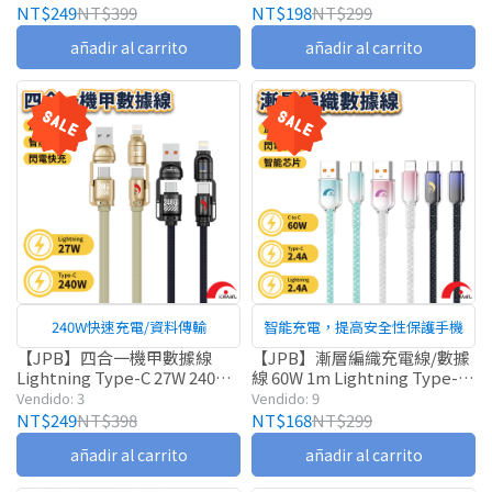
線
NT$249
NT$399
NT$198
NT$299
añadir al carrito
añadir al carrito
240W快速充電/資料傳輸
智能充電，提高安全性保護手機
【JPB】四合一機甲數據線
【JPB】漸層編織充電線/數據
Lightning Type-C 27W 240W
線 60W 1m Lightning Type-c
機甲線 數據線
傳輸線 PD快充
Vendido: 3
Vendido: 9
NT$249
NT$398
NT$168
NT$299
añadir al carrito
añadir al carrito