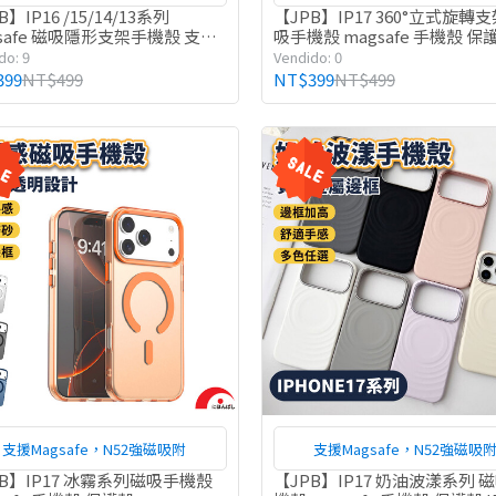
B】IP16 /15/14/13系列
【JPB】IP17 360°立式旋轉支
safe 磁吸隱形支架手機殼 支架
吸手機殼 magsafe 手機殼 保
 i16
架 支架手機殼
do: 9
Vendido: 0
399
NT$499
NT$399
NT$499
支援Magsafe，N52強磁吸附
支援Magsafe，N52強磁吸
PB】IP17 冰霧系列磁吸手機殼
【JPB】IP17 奶油波漾系列 