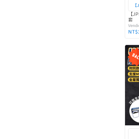
【J
【JP
套
Vendi
NT$