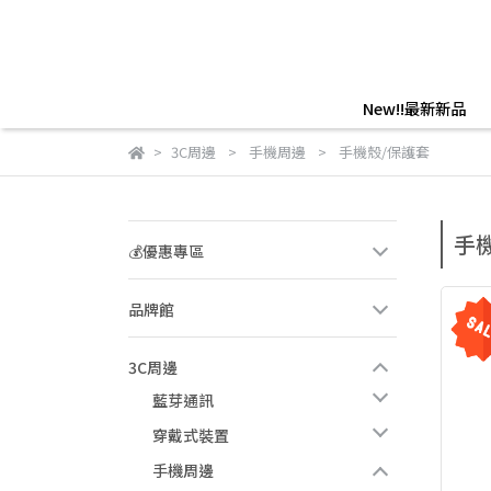
New!!最新新品
3C周邊
手機周邊
手機殼/保護套
手
💰優惠專區
品牌館
3C周邊
藍芽通訊
穿戴式裝置
手機周邊