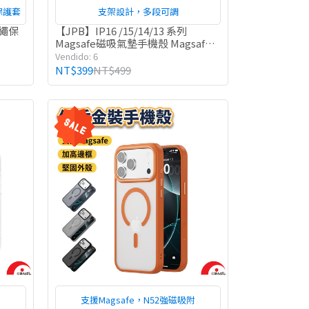
繩保護套
支架設計，多段可調
掛繩保
【JPB】IP16 /15/14/13 系列
Magsafe磁吸氣墊手機殼 Magsafe
支架 抗黃手機殼
Vendido: 6
NT$399
NT$499
支援Magsafe，N52強磁吸附