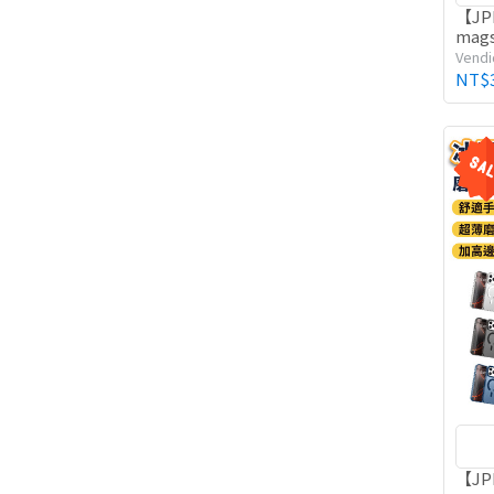
【JP
mag
手機殼
Vendi
NT$
【J