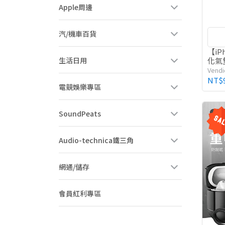
Apple周邊
汽/機車百貨
【iP
生活日用
化氣
Vendi
NT$
電競娛樂專區
SoundPeats
Audio-technica鐵三角
網通/儲存
會員紅利專區