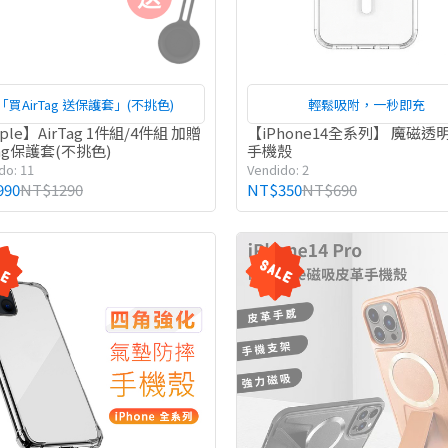
「買AirTag 送保護套」(不挑色)
輕鬆吸附，一秒即充
ple】AirTag 1件組/4件組 加贈
【iPhone14全系列】 魔磁透
Tag保護套(不挑色)
手機殼
do: 11
Vendido: 2
990
NT$1290
NT$350
NT$690