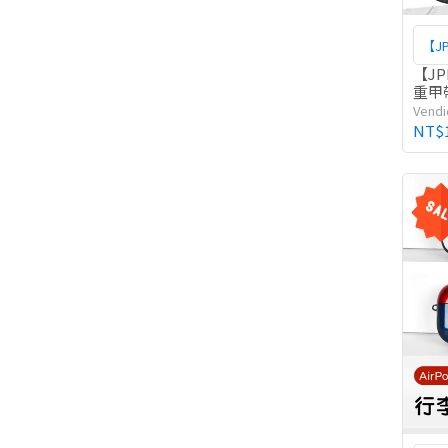
【JP
【JPB
重甲
Vendi
NT$