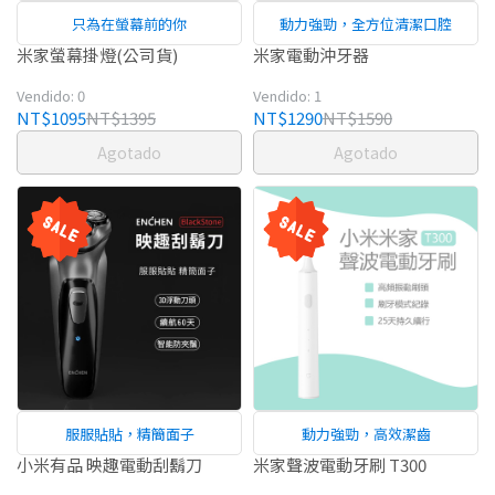
只為在螢幕前的你
動力強勁，全方位清潔口腔
米家螢幕掛燈(公司貨)
米家電動沖牙器
Vendido: 0
Vendido: 1
NT$1095
NT$1395
NT$1290
NT$1590
Agotado
Agotado
服服貼貼，精簡面子
動力強勁，高效潔齒
小米有品 映趣電動刮鬍刀
米家聲波電動牙刷 T300