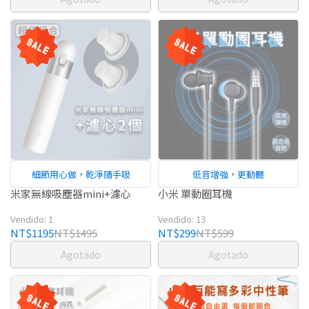
細節用心做，乾淨隨手吸
低音增強，更動聽
米家無線吸塵器mini+濾心
小米 單動圈耳機
Vendido: 1
Vendido: 13
NT$1195
NT$1495
NT$299
NT$599
Agotado
Agotado